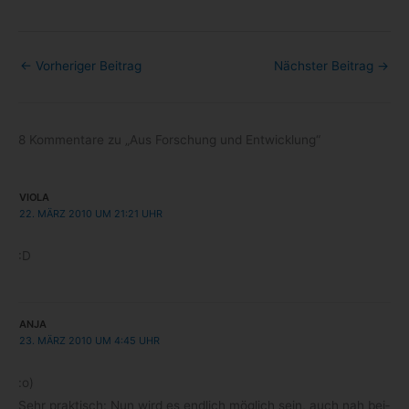
←
Vorheriger Beitrag
Nächster Beitrag
→
8 Kommentare zu „Aus Forschung und Entwicklung“
VIOLA
22. MÄRZ 2010 UM 21:21 UHR
:D
ANJA
23. MÄRZ 2010 UM 4:45 UHR
:o)
Sehr prak­tisch: Nun wird es end­lich mög­lich sein, auch nah bei­