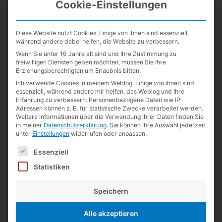
Cookie-Einstellungen
Diese Website nutzt Cookies. Einige von ihnen sind essenziell,
während andere dabei helfen, die Website zu verbessern.
Wenn Sie unter 16 Jahre alt sind und Ihre Zustimmung zu
freiwilligen Diensten geben möchten, müssen Sie Ihre
Erziehungsberechtigten um Erlaubnis bitten.
Ich verwende Cookies in meinem Weblog. Einige von ihnen sind
essenziell, während andere mir helfen, das Weblog und Ihre
Erfahrung zu verbessern.
Personenbezogene Daten wie IP-
Adressen können z. B. für statistische Zwecke verarbeitet werden.
Name
Weitere Informationen über die Verwendung Ihrer Daten finden Sie
in meiner
Datenschutzerklärung
.
Sie können Ihre Auswahl jederzeit
unter
Einstellungen
widerrufen oder anpassen.
E-
Es folgt eine Liste der Service-Gruppen, für die eine Einwilligun
Essenziell
Mail-
Statistiken
Adresse
Website
Speichern
Alle akzeptieren
Name, E-Mail-Adresse und Website in diesem Browser für