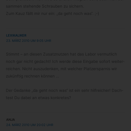
sam­men ste­hende Schrau­ben zu sichern.
Zum Kauz fällt mir nur ein: „da geht noch was“. ;-)
LEXIKALIKER
23. MÄRZ 2010 UM 9:05 UHR
Stimmt – an die­sen Zusatz­nut­zen hat das Labor ver­mut­lich
noch gar nicht gedacht! Ich werde diese Ein­gabe sofort wei­ter­
rei­chen. Nicht aus­zu­den­ken, mit wel­cher Platz­erspar­nis wir
zukünf­tig rech­nen können …
Der Gedanke „da geht noch was“ ist ein sehr hilf­rei­cher! Dach­
test Du dabei an etwas konkretes?
ANJA
24. MÄRZ 2010 UM 20:02 UHR