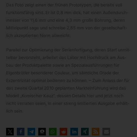
Das Foto zeigt einen der frü­hen Pro­to­ty­pen, die bereits voll
funk­ti­ons­fä­hig sind. Er ist 0,8 mm dick, hat einen Außen­durch­
mes­ser von 11,6 mm und eine 4,3 mm große Boh­rung, deren
Mit­tel­punkt sage und schreibe 2,65 mm von der gesell­schaft­
lich akzep­tier­ten Norm abweicht.
Par­al­lel zur Opti­mie­rung der Seri­en­fer­ti­gung, deren Start unmit­
tel­bar bevor­steht, arbei­tet das Labor mit Hoch­druck am Aus­
bau der Pro­dukt­pa­lette sowie an Spe­zi­al­aus­füh­run­gen für
Eigen­bröt­ler beson­de­rer Cou­leur, um sämt­li­che Grade der
Exzen­tri­zi­tät opti­mal bedie­nen zu kön­nen. – Zum Anlass der für
das zweite Quar­tal 2010 geplan­ten Markt­ein­füh­rung wird das
Modell „Komi­scher Kauz“, des­sen Details hier und jetzt noch
nicht ver­ra­ten seien, in einer streng limi­tier­ten Aus­gabe erhält­
lich sein.