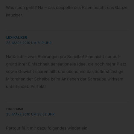
Was noch geht? Na – das dop­pelte des Einen macht das Ganze
kauziger.
LEXIKALIKER
25. MÄRZ 2010 UM 7:19 UHR
Natür­lich – zwei Boh­run­gen pro Scheibe! Eine nicht nur auf­
grund ihrer Ein­fach­heit sen­sa­tio­nelle Idee, die noch mehr Platz
sowie Gewicht spa­ren hilft und oben­drein das äußerst läs­tige
Mit­dre­hen der Scheibe beim Anzie­hen der Schraube wirk­sam
unter­bin­det. Perfekt!
H4LFH0NK
25. MÄRZ 2010 UM 23:02 UHR
Par­tout fällt mir dazu fol­gen­des wie­der ein: