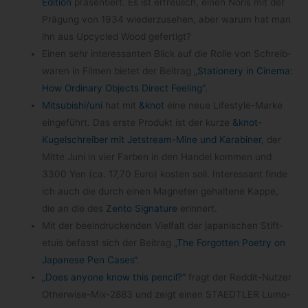
Edi­tion
prä­sen­tiert. Es ist erfreu­lich, einen Noris mit der
Prä­gung von 1934 wie­der­zu­se­hen, aber warum hat man
ihn aus Upcy­cled Wood gefertigt?
Einen sehr inter­es­san­ten Blick auf die Rolle von Schreib­
wa­ren in Fil­men bie­tet der Bei­trag
„Sta­tio­nery in Cinema:
How Ordi­nary Objects Direct Fee­ling“
.
Mitsubishi/​uni
hat mit
&knot
eine neue Lifestyle-​Marke
ein­ge­führt. Das erste Pro­dukt ist der kurze
&knot-
Kugelschreiber mit Jetstream-​Mine und Kara­bi­ner
, der
Mitte Juni in vier Far­ben in den Han­del kom­men und
3300 Yen (ca. 17,70 Euro) kos­ten soll. Inter­es­sant finde
ich auch die durch einen Magne­ten gehal­tene Kappe,
die an die des
Zento Signa­ture
erinnert.
Mit der beein­dru­cken­den Viel­falt der japa­ni­schen Stif­t­
etuis befasst sich der Bei­trag
„The For­got­ten Poetry on
Japa­nese Pen Cases“
.
„Does anyone know this pen­cil?“
fragt der Reddit-​Nutzer
Otherwise-​Mix-​2883 und zeigt einen STAEDTLER Lumo­