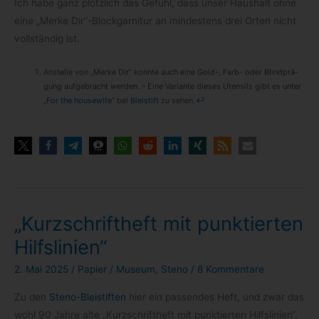
Ich habe ganz plötz­lich das Gefühl, dass unser Haus­halt ohne
eine „Merke Dir“-Blockgarnitur an min­des­tens drei Orten nicht
voll­stän­dig ist.
Anstelle von „Merke Dir“ konnte auch eine Gold-, Farb- oder Blind­prä­
gung auf­ge­bracht wer­den. – Eine Vari­ante die­ses Uten­sils gibt es unter
„For the house­wife“
bei
Blei­stift
zu sehen.
↩
„Kurzschriftheft mit punktierten
Hilfslinien“
2. Mai 2025
/
Papier
/
Museum
,
Steno
/
8 Kommentare
Zu den
Steno-​Bleistiften
hier ein pas­sen­des Heft, und zwar das
wohl 90 Jahre alte „Kurz­schrift­heft mit punk­tier­ten Hilfslinien“.