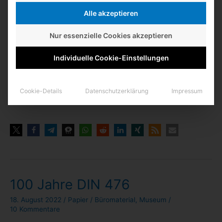
Alle akzeptieren
Schon vor über 80 Jah­ren konn­ten der „Mul­ti­fix“ und der „Hef­
Nur essenzielle Cookies akzeptieren
tex“ Blät­ter ohne Klam­mern und Draht zusam­men­hal­ten, wobei
Individuelle Cookie-Einstellungen
mich die Schlaufe des letz­te­ren an die erin­nert, die der
Hari­
nacs von Kokuyo
in das Papier ein­bringt. – Inter­es­sant zu wis­
sen wäre natür­lich, wer diese Idee hatte und mit wel­chem
Cookie-Details
Datenschutzerklärung
Impressum
Gerät sie erst­mals umge­setzt wurde.
100 Jahre DIN 476
18. August 2022
/
Papier
/
Büromaterial
,
Museum
/
10 Kommentare