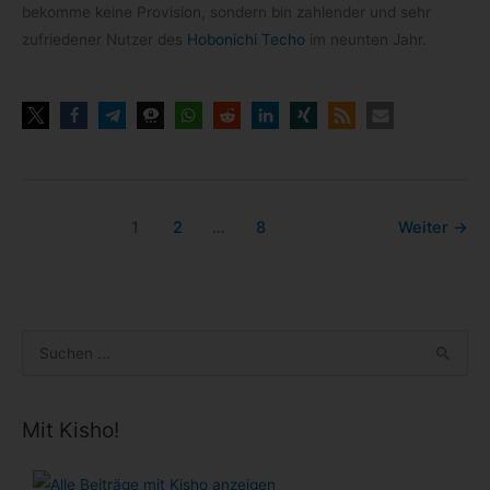
bekomme keine Pro­vi­sion, son­dern bin zah­len­der und sehr
zufrie­de­ner Nut­zer des
Hobo­ni­chi Techo
im neun­ten Jahr.
1
2
…
8
Weiter
→
S
u
c
Mit Kisho!
h
e