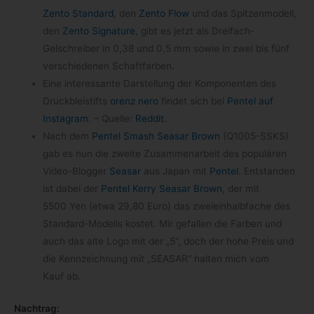
Zento Stan­dard
, den
Zento Flow
und das Spit­zen­mo­dell,
den
Zento Signa­ture
, gibt es jetzt als Dreifach-​
Gelschreiber in 0,38 und 0,5 mm sowie in zwei bis fünf
ver­schie­de­nen Schaftfarben.
Eine inter­es­sante Dar­stel­lung der Kom­po­nen­ten des
Druck­blei­stifts
orenz nero
fin­det sich bei
Pen­tel auf
Insta­gram
. – Quelle:
Red­dit
.
Nach dem
Pen­tel Smash Sea­sar Brown
(Q1005-​SSKS)
gab es nun die zweite Zusam­men­ar­beit des popu­lä­ren
Video-​Blogger
Sea­sar
aus Japan mit
Pen­tel
. Ent­stan­den
ist dabei der
Pen­tel Kerry Sea­sar Brown
, der mit
5500 Yen (etwa 29,80 Euro) das zwei­ein­halb­fa­che des
Standard-​Modells kos­tet. Mir gefal­len die Far­ben und
auch das alte Logo mit der „5“, doch der hohe Preis und
die Kenn­zeich­nung mit „SEASAR“ hal­ten mich vom
Kauf ab.
Nach­trag: