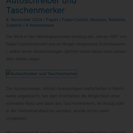
Autoschreiber und
Taschenmerker
9. November 2024
/
Papier
/
Faber-Castell
,
Museum
,
Reklame
,
Zubehör
/
6 Kommentare
Der Blick in den Werbegeschenke-​Katalog des Jah­res 1967 von
Faber-​Castell erin­nert uns an längst ver­ges­sene Schreib­wa­ren
– selbst deren Bezeich­nun­gen dürf­ten heute kaum noch jeman­
dem etwas sagen.
Der Auto­schrei­ber, mit­tels rück­wär­ti­gem Haft­strei­fen in Reich­
weite ange­bracht, bot dem Kraft­fah­rer die Mög­lich­keit einer
schnel­len Notiz und dank des Taschen­mer­kers, im Anzug oder
in der Damen­hand­ta­sche ver­staut, wurde nichts mehr
vergessen.
Wie konn­ten bloß sol­che nütz­li­chen Dinge nebst ihren schö­nen