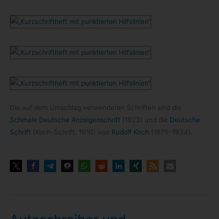
Die auf dem Umschlag ver­wen­de­ten Schrif­ten sind die
Schmale Deut­sche Anzei­gen­schrift
(1923) und die
Deut­sche
Schrift
(Koch-​Schrift, 1910) von
Rudolf Koch
(1876–1934).