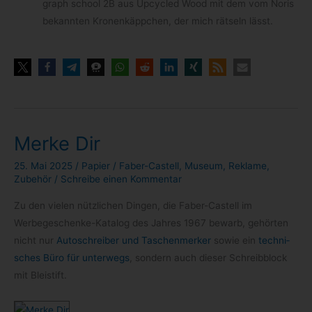
graph school 2B aus Upcy­cled Wood mit dem vom Noris
bekann­ten Kro­nenk­äpp­chen, der mich rät­seln lässt.
Merke Dir
25. Mai 2025
/
Papier
/
Faber-Castell
,
Museum
,
Reklame
,
Zubehör
/
Schreibe einen Kommentar
Zu den vie­len nütz­li­chen Din­gen, die Faber-​Castell im
Werbegeschenke-​Katalog des Jah­res 1967 bewarb, gehör­ten
nicht nur
Auto­schrei­ber und Taschen­mer­ker
sowie ein
tech­ni­
sches Büro für unter­wegs
, son­dern auch die­ser Schreib­block
mit Bleistift.