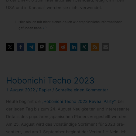
1
USA und in Kanada
wer­den sie nicht verwendet.
Hier bin ich mir nicht sicher, da ich wider­sprüch­li­che Infor­ma­tio­nen
gefun­den habe.
↩
Hobonichi Techo 2023
1. August 2022
/
Papier
/
Schreibe einen Kommentar
Heute beginnt die
„Hobo­ni­chi Techo 2023 Reveal Party“
, bei
der jeden Tag bis zum 24. August Neu­ig­kei­ten und inter­es­sante
Details des popu­lä­ren japa­ni­schen Pla­ners vor­ge­stellt wer­den.
Am 25. August wird das voll­stän­dige Sor­ti­ment für 2023 prä­
sen­tiert, und am 1. Sep­tem­ber beginnt der Ver­kauf. – Nein, ich