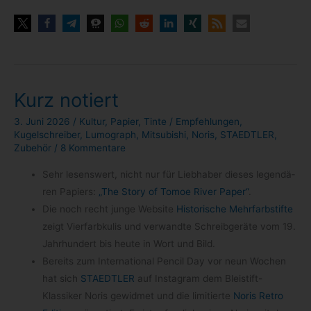
Kurz notiert
3. Juni 2026
/
Kultur
,
Papier
,
Tinte
/
Empfehlungen
,
Kugelschreiber
,
Lumograph
,
Mitsubishi
,
Noris
,
STAEDTLER
,
Zubehör
/
8 Kommentare
Sehr lesens­wert, nicht nur für Lieb­ha­ber die­ses legen­dä­
ren Papiers:
„The Story of Tomoe River Paper“
.
Die noch recht junge Web­site
His­to­ri­sche Mehr­farb­stifte
zeigt Vier­farb­ku­lis und ver­wandte Schreib­ge­räte vom 19.
Jahr­hun­dert bis heute in Wort und Bild.
Bereits zum Inter­na­tio­nal Pen­cil Day vor neun Wochen
hat sich
STAEDTLER
auf Insta­gram dem Bleistift-​
Klassiker Noris gewid­met und die limi­tierte
Noris Retro