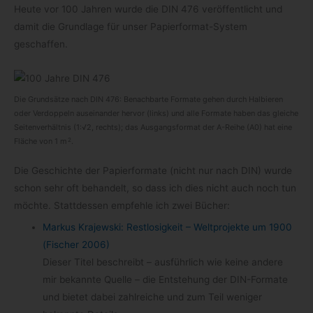
Heute vor 100 Jah­ren wurde die DIN 476 ver­öf­fent­licht und
damit die Grund­lage für unser Papierformat-​System
geschaffen.
Die Grund­sätze nach DIN 476: Benach­barte For­mate gehen durch Hal­bie­ren
oder Ver­dop­peln aus­ein­an­der her­vor (links) und alle For­mate haben das glei­che
Sei­ten­ver­hält­nis (1:√2, rechts); das Aus­gangs­for­mat der A-​Reihe (A0) hat eine
2
Flä­che von 1 m
.
Die Geschichte der Papier­for­mate (nicht nur nach DIN) wurde
schon sehr oft behan­delt, so dass ich dies nicht auch noch tun
möchte. Statt­des­sen emp­fehle ich zwei Bücher:
Mar­kus Kra­jew­ski: Rest­lo­sig­keit – Welt­pro­jekte um 1900
(Fischer 2006)
Die­ser Titel beschreibt – aus­führ­lich wie keine andere
mir bekannte Quelle – die Ent­ste­hung der DIN-​Formate
und bie­tet dabei zahl­rei­che und zum Teil weni­ger