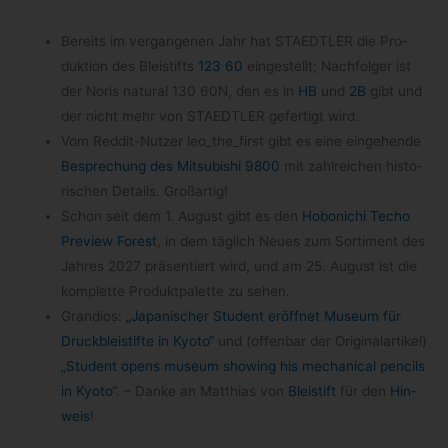
Bereits im ver­gan­ge­nen Jahr hat STAEDTLER die Pro­
duk­tion des Blei­stifts
123 60
ein­ge­stellt; Nach­fol­ger ist
der Noris natu­ral 130 60N, den es in
HB
und
2B
gibt und
der nicht mehr von STAEDTLER gefer­tigt wird.
Vom Reddit-​Nutzer leo_​the_​first gibt es eine ein­ge­hende
Bespre­chung des Mitsu­bi­shi 9800
mit zahl­rei­chen his­to­
ri­schen Details. Großartig!
Schon seit dem 1. August gibt es den
Hobo­ni­chi Techo
Pre­view Forest
, in dem täg­lich Neues zum Sor­ti­ment des
Jah­res 2027 prä­sen­tiert wird, und am 25. August ist die
kom­plette Pro­dukt­pa­lette zu sehen.
Gran­dios:
„Japa­ni­scher Stu­dent eröff­net Museum für
Druck­blei­stifte in Kyoto“
und (offen­bar der Ori­gi­nal­ar­ti­kel)
„Stu­dent opens museum show­ing his mecha­ni­cal pen­cils
in Kyoto“
. – Danke an Mat­thias von
Blei­stift
für den
Hin­
weis
!