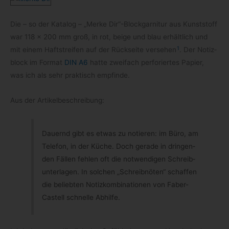
Die – so der Kata­log – „Merke Dir“-Blockgarnitur aus Kunst­stoff
war 118 × 200 mm groß, in rot, beige und blau erhält­lich und
1
mit einem Haft­strei­fen auf der Rück­seite ver­se­hen
. Der Notiz­
block im For­mat
DIN A6
hatte zwei­fach per­fo­rier­tes Papier,
was ich als sehr prak­tisch empfinde.
Aus der Artikelbeschreibung:
Dau­ernd gibt es etwas zu notie­ren: im Büro, am
Tele­fon, in der Küche. Doch gerade in drin­gen­
den Fäl­len feh­len oft die not­wen­di­gen Schreib­
un­ter­la­gen. In sol­chen „Schreib­nö­ten“ schaf­fen
die belieb­ten Notiz­kom­bi­na­tio­nen von Faber-​
Castell schnelle Abhilfe.