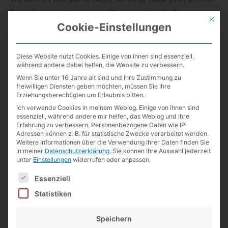
Bezeich­nun­gen aus unse­rem All­tag verschwinden?
Mit die
Cookie-Einstellungen
Danke an Herrn Arnold für die­sen Katalog!
Diese Website nutzt Cookies. Einige von ihnen sind essenziell,
während andere dabei helfen, die Website zu verbessern.
Wenn Sie unter 16 Jahre alt sind und Ihre Zustimmung zu
freiwilligen Diensten geben möchten, müssen Sie Ihre
Erziehungsberechtigten um Erlaubnis bitten.
Ich verwende Cookies in meinem Weblog. Einige von ihnen sind
essenziell, während andere mir helfen, das Weblog und Ihre
Vorgestern, ohne Klammern
Erfahrung zu verbessern.
Personenbezogene Daten wie IP-
Adressen können z. B. für statistische Zwecke verarbeitet werden.
Weitere Informationen über die Verwendung Ihrer Daten finden Sie
20. November 2022
/
Papier
/
Büromaterial
,
Museum
,
Reklame
in meiner
Datenschutzerklärung
.
Sie können Ihre Auswahl jederzeit
/
2 Kommentare
unter
Einstellungen
widerrufen oder anpassen.
Dachte ich bis­her, das Hef­ten ohne Klam­mern sei eine ver­
Es folgt eine Liste der Service-Gruppen, für die eine Einwilligun
Essenziell
gleichs­weise neue Erfin­dung, so haben mich diese bei­den
Statistiken
Anzei­gen im Kata­log für Büro-​Bedarf von A. Wal­ter Schrei­ber,
Leip­zig, aus dem Jahr 1939 eines Bes­se­ren belehrt.
Speichern