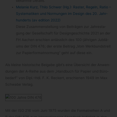
bekannte Details.
Mela­nie Kurz, Thilo Schwer (Hg.): Ras­ter, Regeln, Ratio –
Sys­te­ma­ti­ken und Nor­mun­gen im Design des 20. Jahr­
hun­derts (av edi­tion 2022)
Diese Zusam­men­stel­lung von Bei­trä­gen zur Jah­res­ta­
gung der Gesell­schaft für Design­ge­schichte 2021 an der
FH Aachen erschien anläss­lich des 100-​jährigen Jubi­lä­
ums der DIN 476; der erste Bei­trag „Vom Werk­bund­streit
zur Papier­for­mat­nor­mung“ geht auf diese ein.
Als kleine his­to­ri­sche Bei­gabe gibt’s eine Über­sicht der Anwen­
dun­gen der A-​Reihe aus dem „Hand­buch für Papier und Büro­
be­darf“ von Dipl.-Hdl. F. K. Reckert, erschie­nen 1949 im Max
Schwabe Verlag.
Mit der ISO 216 vom Juni 1975 wur­den die For­mat­rei­hen A und
B der DIN 476 zum inter­na­tio­na­len Stan­dard; ledig­lich in den