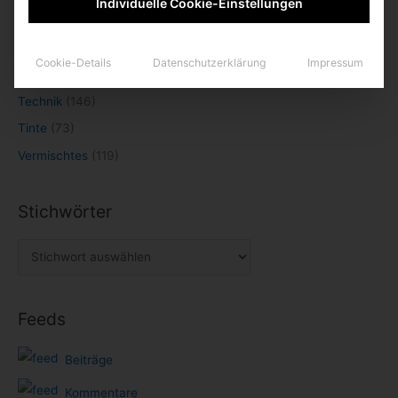
Individuelle Cookie-Einstellungen
Kultur
(147)
Kurioses
(55)
Cookie-Details
Datenschutzerklärung
Impressum
Papier
(63)
Technik
(146)
Tinte
(73)
Vermischtes
(119)
Stichwörter
Feeds
Beiträge
Kommentare