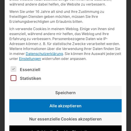
während andere dabei helfen, die Website zu verbessern.
Lexikaliker
zu
19 Jahre
Wenn Sie unter 16 Jahre alt sind und Ihre Zustimmung zu
freiwilligen Diensten geben möchten, müssen Sie Ihre
Lexikaliker
zu
Kurz notiert
Erziehungsberechtigten um Erlaubnis bitten.
Andreas Weinberger
zu
19 Jahre
Ich verwende Cookies in meinem Weblog. Einige von ihnen sind
essenziell, während andere mir helfen, das Weblog und Ihre
Guillermo de la Maza
zu
Kurz notiert
Erfahrung zu verbessern.
Personenbezogene Daten wie IP-
Adressen können z. B. für statistische Zwecke verarbeitet werden.
Lexikaliker
zu
Kurz notiert
Weitere Informationen über die Verwendung Ihrer Daten finden Sie
in meiner
Datenschutzerklärung
.
Sie können Ihre Auswahl jederzeit
unter
Einstellungen
widerrufen oder anpassen.
Kategorien
Es folgt eine Liste der Service-Gruppen, für die eine Einwilligun
Essenziell
Alltägliches
(35)
Statistiken
Basteln
(34)
Speichern
Bleistifte
(1.191)
Fundsachen
(148)
Alle akzeptieren
Interna
(57)
Nur essenzielle Cookies akzeptieren
Kisho
(118)
Konsum
(52)