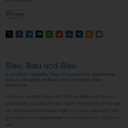
4 Kommentare
Blau, Blau und Blau
1. Juni 2024
/
Bleistifte
,
Tinte
/
Druckbleistifte
,
Gelschreiber
,
Kokuyo
,
Mitsubishi
,
Radierer
,
Zebra
/
Schreibe einen
Kommentar
Als ich vor weni­gen Tagen den Radie­rer
Resare
von Kokuyo
(„aqua blue“) aus­ge­packt habe, fiel mir die farb­li­che Ähn­lich­keit
mit dem Druck­blei­stift
Color Flight
von Zebra („sky blue“) und
dem Gel­schrei­ber
Signo Needle
von Mitsubishi/​uni („light blue“)
auf.