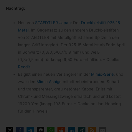
Nach­trag:
Neu von
STAEDTLER Japan
: Der
Druck­blei­stift 925 15
Metal
. Im Gegen­satz zu den ande­ren Druck­blei­stif­ten
von STAEDTLER mit Metall­griff ist seine Spitze in den
lan­gen Griff inte­griert. Der 925 15 Metal ist ab Ende April
in Schwarz (0,3/0,5/0,7/0,9 mm) und Weiß
(0,3/0,5 mm) für knapp 6,50 Euro erhält­lich. – Quelle:
Red­dit
.
Es gibt einen neuen Ver­län­ge­rer in der
Mimic-​Serie
, und
zwar den
Mimic Ashige
mit elfen­bein­far­be­nem Schaft
und trans­pa­ren­ter, grau getön­ter Kappe. Er ist mit
Chrom- und Mes­sing­s­zwinge erhält­lich und und kos­tet
19200 Yen (knapp 103 Euro). – Danke an Jan-​Henning
für den Hinweis!