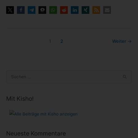
1
2
Weiter
→
S
u
c
Mit Kisho!
h
e
n
n
Neueste Kommentare
a