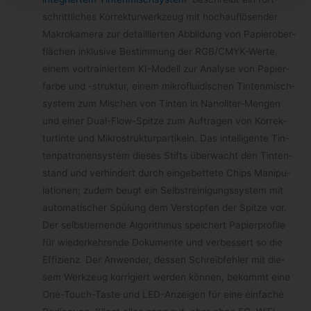
schritt­li­ches Kor­rek­tur­werk­zeug mit hoch­auf­lö­sen­der
Makro­ka­mera zur detail­lier­ten Abbil­dung von Papier­ober­
flä­chen inklu­sive Bestim­mung der RGB/​CMYK-​Werte,
einem vor­trai­nier­tem KI-​Modell zur Ana­lyse von Papier­
farbe und -struk­tur, einem mikro­flui­di­schen Tin­ten­misch­
sys­tem zum Mischen von Tin­ten in Nanoliter-​Mengen
und einer Dual-​Flow-​Spitze zum Auf­tra­gen von Kor­rek­
tur­tinte und Mikro­struk­tur­par­ti­keln. Das intel­li­gente Tin­
ten­pa­tro­nen­sys­tem die­ses Stifts über­wacht den Tin­ten­
stand und ver­hin­dert durch ein­ge­bet­tete Chips Mani­pu­
la­tio­nen; zudem beugt ein Selbst­rei­ni­gungs­sys­tem mit
auto­ma­ti­scher Spü­lung dem Ver­stop­fen der Spitze vor.
Der selbst­ler­nende Algo­rith­mus spei­chert Papier­pro­file
für wie­der­keh­rende Doku­mente und ver­bes­sert so die
Effi­zi­enz. Der Anwen­der, des­sen Schreib­feh­ler mit die­
sem Werk­zeug kor­ri­giert wer­den kön­nen, bekommt eine
One-​Touch-​Taste und LED-​Anzeigen für eine ein­fa­che