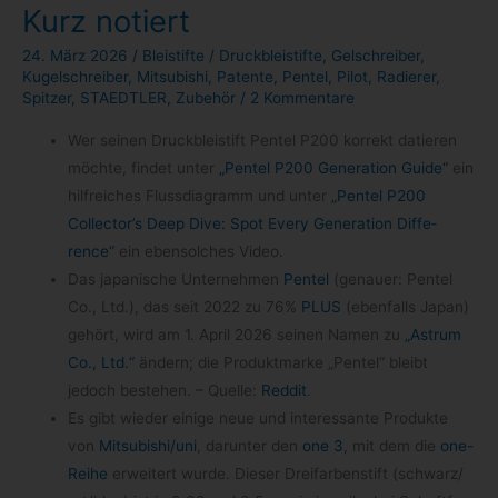
Kurz notiert
24. März 2026
/
Bleistifte
/
Druckbleistifte
,
Gelschreiber
,
Kugelschreiber
,
Mitsubishi
,
Patente
,
Pentel
,
Pilot
,
Radierer
,
Spitzer
,
STAEDTLER
,
Zubehör
/
2 Kommentare
Wer sei­nen Druck­blei­stift Pen­tel P200 kor­rekt datie­ren
möchte, fin­det unter
„Pen­tel P200 Gene­ra­tion Guide“
ein
hilf­rei­ches Fluss­dia­gramm und unter
„Pen­tel P200
Collector’s Deep Dive: Spot Every Gene­ra­tion Dif­fe­
rence“
ein eben­sol­ches Video.
Das japa­ni­sche Unter­neh­men
Pen­tel
(genauer: Pen­tel
Co., Ltd.), das seit 2022 zu 76%
PLUS
(eben­falls Japan)
gehört, wird am 1. April 2026 sei­nen Namen zu
„Astrum
Co., Ltd.“
ändern; die Pro­dukt­marke „Pen­tel“ bleibt
jedoch bestehen. – Quelle:
Red­dit
.
Es gibt wie­der einige neue und inter­es­sante Pro­dukte
von
Mitsubishi/​uni
, dar­un­ter den
one 3
, mit dem die
one-​
Reihe
erwei­tert wurde. Die­ser Drei­far­ben­stift (schwarz/​