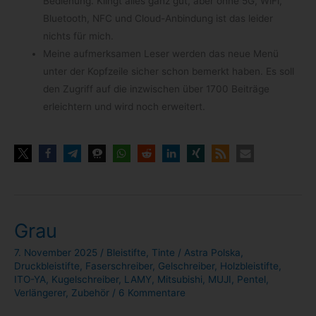
Bedie­nung. Klingt alles ganz gut, aber ohne 5G, WiFi,
Blue­tooth, NFC und Cloud-​Anbindung ist das lei­der
nichts für mich.
Meine auf­merk­sa­men Leser wer­den das neue Menü
unter der Kopf­zeile sicher schon bemerkt haben. Es soll
den Zugriff auf die inzwi­schen über 1700 Bei­träge
erleich­tern und wird noch erweitert.
Grau
7. November 2025
/
Bleistifte
,
Tinte
/
Astra Polska
,
Druckbleistifte
,
Faserschreiber
,
Gelschreiber
,
Holzbleistifte
,
ITO-YA
,
Kugelschreiber
,
LAMY
,
Mitsubishi
,
MUJI
,
Pentel
,
Verlängerer
,
Zubehör
/
6 Kommentare