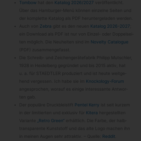
Tom­bow
hat den
Kata­log 2026/​2027
ver­öf­fent­licht.
Über das Hamburger-​Menü kön­nen ein­zelne Sei­ten und
der kom­plette Kata­log als PDF her­un­ter­ge­la­den werden.
Auch von
Zebra
gibt es den neuen
Kata­log 2026-​2027
;
ein Down­load als PDF ist nur von Einzel- oder Dop­pel­sei­
ten mög­lich. Die Neu­hei­ten sind im
Novelty Cata­lo­gue
(PDF) zusammengefasst.
Die Schreib- und Zei­chen­ge­rä­te­fa­brik Phil­ipp Mutsch­ler,
1928 in Hei­del­berg gegrün­det und bis 2015 aktiv, hat
u. a. für STAEDTLER pro­du­ziert und ist heute weit­ge­
hend ver­ges­sen. Ich habe sie im
Knockology-​Forum
ange­spro­chen, wor­auf es einige inter­es­sante Ant­wor­
ten gab.
Der popu­läre Druck­blei­stift
Pen­tel Kerry
ist seit kur­zem
in der limi­tier­ten und exklu­siv für
Kitera
her­ge­stell­ten
Vari­ante
„Retro Green“
erhält­lich. Die Farbe, der halb­
trans­pa­rente Kunst­stoff und das alte Logo machen ihn
in mei­nen Augen sehr attrak­tiv. – Quelle:
Red­dit
.