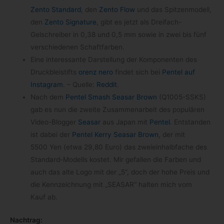
Zento Stan­dard
, den
Zento Flow
und das Spit­zen­mo­dell,
den
Zento Signa­ture
, gibt es jetzt als Dreifach-​
Gelschreiber in 0,38 und 0,5 mm sowie in zwei bis fünf
ver­schie­de­nen Schaftfarben.
Eine inter­es­sante Dar­stel­lung der Kom­po­nen­ten des
Druck­blei­stifts
orenz nero
fin­det sich bei
Pen­tel auf
Insta­gram
. – Quelle:
Red­dit
.
Nach dem
Pen­tel Smash Sea­sar Brown
(Q1005-​SSKS)
gab es nun die zweite Zusam­men­ar­beit des popu­lä­ren
Video-​Blogger
Sea­sar
aus Japan mit
Pen­tel
. Ent­stan­den
ist dabei der
Pen­tel Kerry Sea­sar Brown
, der mit
5500 Yen (etwa 29,80 Euro) das zwei­ein­halb­fa­che des
Standard-​Modells kos­tet. Mir gefal­len die Far­ben und
auch das alte Logo mit der „5“, doch der hohe Preis und
die Kenn­zeich­nung mit „SEASAR“ hal­ten mich vom
Kauf ab.
Nach­trag: