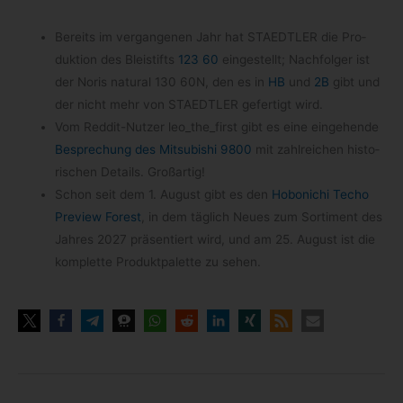
Bereits im ver­gan­ge­nen Jahr hat STAEDTLER die Pro­
duk­tion des Blei­stifts
123 60
ein­ge­stellt; Nach­fol­ger ist
der Noris natu­ral 130 60N, den es in
HB
und
2B
gibt und
der nicht mehr von STAEDTLER gefer­tigt wird.
Vom Reddit-​Nutzer leo_​the_​first gibt es eine ein­ge­hende
Bespre­chung des Mitsu­bi­shi 9800
mit zahl­rei­chen his­to­
ri­schen Details. Großartig!
Schon seit dem 1. August gibt es den
Hobo­ni­chi Techo
Pre­view Forest
, in dem täg­lich Neues zum Sor­ti­ment des
Jah­res 2027 prä­sen­tiert wird, und am 25. August ist die
kom­plette Pro­dukt­pa­lette zu sehen.