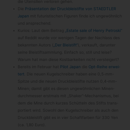
die Uten­si­lien ver­lo­ren gehen.
Die
Prä­sen­ta­tion der Druck­blei­stifte von STAEDTLER
Japan
mit futu­ris­ti­schen Figu­ren finde ich unge­wöhn­lich
und ansprechend.
Kurios: Laut dem Bei­trag
„Estate sale of Henry Petro­ski“
auf Red­dit wurde vor weni­gen Tagen der Nach­lass des
bekann­ten Autors (
„Der Blei­stift“
), ver­kauft, dar­un­ter
seine Blei­stift­samm­lung. Ein­fach so, still und leise?
Warum hat man diese Kost­bar­kei­ten nicht versteigert?
Bereits im Februar hat
Pilot Japan
die
Opt-​Reihe erwei­
tert
. Die neuen Kugel­schrei­ber haben eine 0,5-mm-
Spitze und die neuen Druck­blei­stifte nut­zen 0,4-mm-
Minen; damit gibt es die­sen unge­wöhn­li­chen Minen­
durch­mes­ser erst­mals mit „Shaker“-Mechanismus, bei
dem die Mine durch kur­zes Schüt­teln des Stifts trans­
por­tiert wird. Sowohl den Kugel­schrei­ber als auch den
Druck­blei­stift gibt es in vier Schaft­far­ben für 330 Yen
(ca. 1,80 Euro).