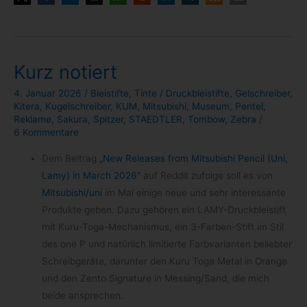
Kurz notiert
4. Januar 2026
/
Bleistifte
,
Tinte
/
Druckbleistifte
,
Gelschreiber
,
Kitera
,
Kugelschreiber
,
KUM
,
Mitsubishi
,
Museum
,
Pentel
,
Reklame
,
Sakura
,
Spitzer
,
STAEDTLER
,
Tombow
,
Zebra
/
6 Kommentare
Dem Bei­trag
„New Releases from Mitsu­bi­shi Pen­cil (Uni,
Lamy) in March 2026“
auf Red­dit zufolge soll es von
Mitsubishi/​uni
im Mai einige neue und sehr inter­es­sante
Pro­dukte geben. Dazu gehö­ren ein LAMY-​Druckbleistift
mit Kuru-​Toga-​Mechanismus, ein 3-​Farben-​Stift im Stil
des one P und natür­lich limi­tierte Farb­va­ri­an­ten belieb­ter
Schreib­ge­räte, dar­un­ter den Kuru Toga Metal in Orange
und den Zento Signa­ture in Messing/​Sand, die mich
beide ansprechen.