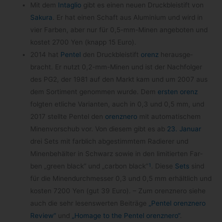
Mit dem
Intaglio
gibt es einen neuen Druck­blei­stift von
Sakura
. Er hat einen Schaft aus Alu­mi­nium und wird in
vier Far­ben, aber nur für 0,5-mm-Minen ange­bo­ten und
kos­tet 2700 Yen (knapp 15 Euro).
2014 hat
Pen­tel
den Druck­blei­stift
orenz
her­aus­ge­
bracht. Er nutzt 0,2-mm-Minen und ist der Nach­fol­ger
des PG2, der 1981 auf den Markt kam und um 2007 aus
dem Sor­ti­ment genom­men wurde. Dem
ers­ten orenz
folg­ten etli­che Vari­an­ten, auch in 0,3 und 0,5 mm, und
2017 stellte Pen­tel den
orenz­nero
mit auto­ma­ti­schem
Minen­vor­schub vor. Von die­sem gibt es ab
23. Januar
drei Sets mit farb­lich abge­stimm­tem Radie­rer und
Minen­be­häl­ter in Schwarz sowie in den limi­tier­ten Far­
1
ben „green black“ und „car­bon black“
. Diese
Sets
sind
für die Minen­durch­mes­ser 0,3 und 0,5 mm erhält­lich und
kos­ten 7200 Yen (gut 39 Euro). – Zum orenz­nero siehe
auch die sehr lesens­wer­ten Bei­träge
„Pen­tel orenz­nero
Review“
und
„Homage to the Pen­tel orenz­nero“
.