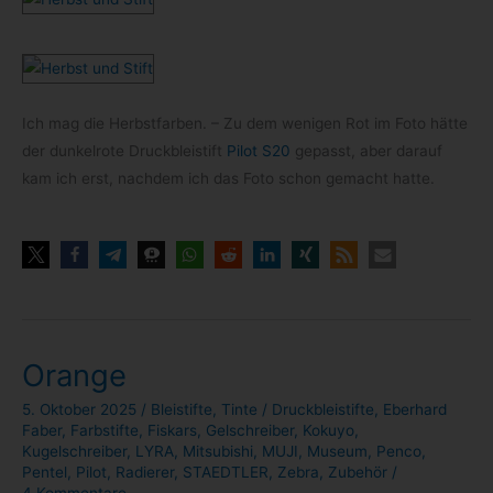
Ich mag die Herbst­far­ben. – Zu dem weni­gen Rot im Foto hätte
der dun­kel­rote Druck­blei­stift
Pilot S20
gepasst, aber dar­auf
kam ich erst, nach­dem ich das Foto schon gemacht hatte.
Orange
5. Oktober 2025
/
Bleistifte
,
Tinte
/
Druckbleistifte
,
Eberhard
Faber
,
Farbstifte
,
Fiskars
,
Gelschreiber
,
Kokuyo
,
Kugelschreiber
,
LYRA
,
Mitsubishi
,
MUJI
,
Museum
,
Penco
,
Pentel
,
Pilot
,
Radierer
,
STAEDTLER
,
Zebra
,
Zubehör
/