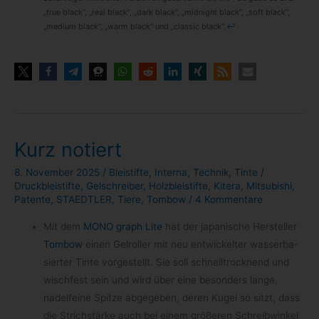
„true black“, „real black“, „dark black“, „mid­night black“, „soft black“,
„medium black“, „warm black“ und „clas­sic black“.
↩
Kurz notiert
8. November 2025
/
Bleistifte
,
Interna
,
Technik
,
Tinte
/
Druckbleistifte
,
Gelschreiber
,
Holzbleistifte
,
Kitera
,
Mitsubishi
,
Patente
,
STAEDTLER
,
Tiere
,
Tombow
/
4 Kommentare
Mit dem
MONO graph Lite
hat der japa­ni­sche Her­stel­ler
Tom­bow
einen Gel­rol­ler mit neu ent­wi­ckel­ter was­ser­ba­
sier­ter Tinte vor­ge­stellt. Sie soll schnell­trock­nend und
wisch­fest sein und wird über eine beson­ders lange,
nadel­feine Spitze abge­ge­ben, deren Kugel so sitzt, dass
die Strich­stärke auch bei einem grö­ße­ren Schreib­win­kel