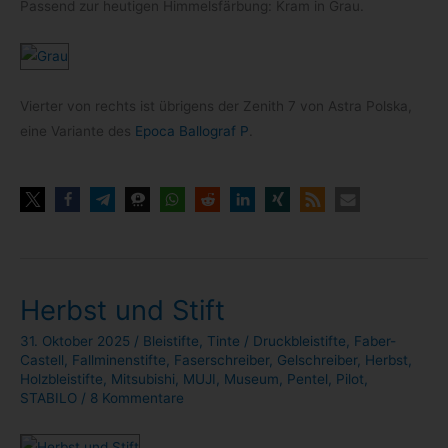
Pas­send zur heu­ti­gen Him­mels­fär­bung: Kram in Grau.
Vier­ter von rechts ist übri­gens der Zenith 7 von Astra Pol­ska,
eine Vari­ante des
Epoca Bal­lo­graf P
.
Herbst und Stift
31. Oktober 2025
/
Bleistifte
,
Tinte
/
Druckbleistifte
,
Faber-
Castell
,
Fallminenstifte
,
Faserschreiber
,
Gelschreiber
,
Herbst
,
Holzbleistifte
,
Mitsubishi
,
MUJI
,
Museum
,
Pentel
,
Pilot
,
STABILO
/
8 Kommentare