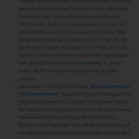
rot/​blau) ist in 0,38 und 0,5 mm in jeweils drei Schaft­far­
ben erhält­lich und kos­tet 1300 (ca. 7 Euro); die bei­den
Vari­an­ten in der Geschenk­ver­pa­ckung kom­men für
1800 Yen (ca. 9,80 Euro) in den Han­del. Auch bei den
Druck­blei­stif­ten hat sich etwas getan: Den
Kuru Toga
Metal
gibt es erst­mals in 0,3 mm (nur in Schwarz) und
als limi­tierte Auf­lage in Orange (nur 0,5 mm). Reiz­voll
finde ich zudem die limi­tierte Vari­ante des
Zento Signa­
ture
, dem Spit­zen­mo­dell der
Zento-​Reihe
, in „stone
brass“, die für 4000 Yen (knapp 22 Euro) ange­bo­
ten wird.
Das kürz­lich ver­öf­fent­lichte Patent
„Wrist-​mounted pen­
cil sharpener-​eraser“
beschreibt eine am Hand­ge­lenk zu
tra­gende Kom­bi­na­tion aus Spit­zer und Radie­rer, wobei
der Spit­zer fest ange­bracht ist und der Radie­rer an einer
feder­be­las­te­ten Schnur hängt, durch die er nach
Gebrauch zurück­ge­zo­gen wird. Mit die­ser Erfin­dung soll
vor allem bei jun­gen Benut­zern ver­mie­den wer­den, dass