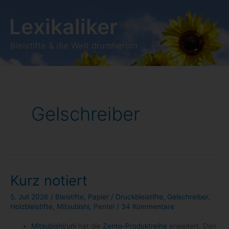
Zum
Lexikaliker
Inhalt
springen
Bleistifte & die Welt drumherum
Gelschreiber
Kurz notiert
5. Juli 2026
/
Bleistifte
,
Papier
/
Druckbleistifte
,
Gelschreiber
,
Holzbleistifte
,
Mitsubishi
,
Pentel
/
34 Kommentare
Mitsubishi/​uni
hat die
Zento-​Produktreihe
erwei­tert. Den