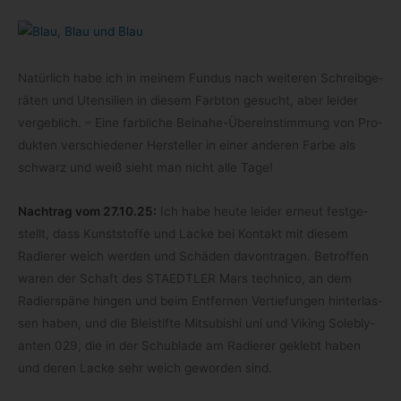
Natür­lich habe ich in mei­nem Fun­dus nach wei­te­ren Schreib­ge­
rä­ten und Uten­si­lien in die­sem Farb­ton gesucht, aber lei­der
ver­geb­lich. – Eine farb­li­che Beinahe-​Übereinstimmung von Pro­
duk­ten ver­schie­de­ner Her­stel­ler in einer ande­ren Farbe als
schwarz und weiß sieht man nicht alle Tage!
Nach­trag vom 27.10.25:
Ich habe heute lei­der erneut fest­ge­
stellt, dass Kunst­stoffe und Lacke bei Kon­takt mit die­sem
Radie­rer weich wer­den und Schä­den davon­tra­gen. Betrof­fen
waren der Schaft des STAEDTLER Mars tech­nico, an dem
Radier­späne hin­gen und beim Ent­fer­nen Ver­tie­fun­gen hin­ter­las­
sen haben, und die Blei­stifte Mitsu­bi­shi uni und Viking Sole­b­ly­
an­ten 029, die in der Schub­lade am Radie­rer geklebt haben
und deren Lacke sehr weich gewor­den sind.