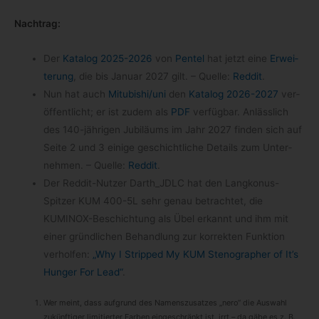
Nach­trag:
Der
Kata­log 2025-​2026
von
Pen­tel
hat jetzt eine
Erwei­
te­rung
, die bis Januar 2027 gilt. – Quelle:
Red­dit
.
Nun hat auch
Mitubishi/​uni
den
Kata­log 2026-​2027
ver­
öf­fent­licht; er ist zudem als
PDF
ver­füg­bar. Anläss­lich
des 140-​jährigen Jubi­lä­ums im Jahr 2027 fin­den sich auf
Seite 2 und 3 einige geschicht­li­che Details zum Unter­
neh­men. – Quelle:
Red­dit
.
Der Reddit-​Nutzer Darth_​JDLC hat den Langkonus-​
Spitzer KUM 400-​5L sehr genau betrach­tet, die
KUMINOX-​Beschichtung als Übel erkannt und ihm mit
einer gründ­li­chen Behand­lung zur kor­rek­ten Funk­tion
ver­hol­fen:
„Why I Strip­ped My KUM Ste­no­grapher of It’s
Hun­ger For Lead“
.
Wer meint, dass auf­grund des Namens­zu­sat­zes „nero“ die Aus­wahl
zukünf­ti­ger limi­tier­ter Far­ben ein­ge­schränkt ist, irrt – da gäbe es z. B.