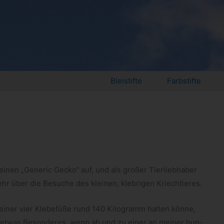
Bleistifte
Farbstifte
einen „Gene­ric Gecko“ auf, und als gro­ßer Tier­lieb­ha­ber
ehr über die Besu­che des klei­nen, kleb­ri­gen Kriechtieres.
i­ner vier Kle­be­füße rund 140 Kilo­gramm hal­ten könne,
ls etwas Beson­deres, wenn ab und zu einer an mei­ner bun­