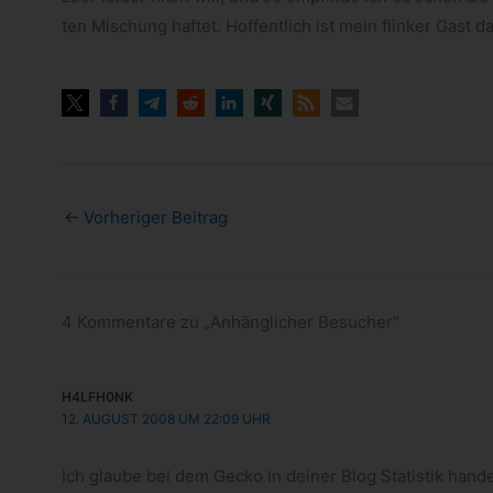
ten Mischung haf­tet. Hof­fent­lich ist mein flin­ker Gast 
←
Vorheriger Beitrag
4 Kommentare zu „Anhänglicher Besucher“
H4LFH0NK
12. AUGUST 2008 UM 22:09 UHR
Ich glaube bei dem Gecko in dei­ner Blog Sta­tis­tik han­de