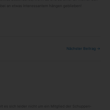
dabei an etwas Inter­es­san­tem hän­gen geblieben!
Nächster Beitrag
→
lt es sich lei­der nicht um ein Mit­glied der Schup­pen­