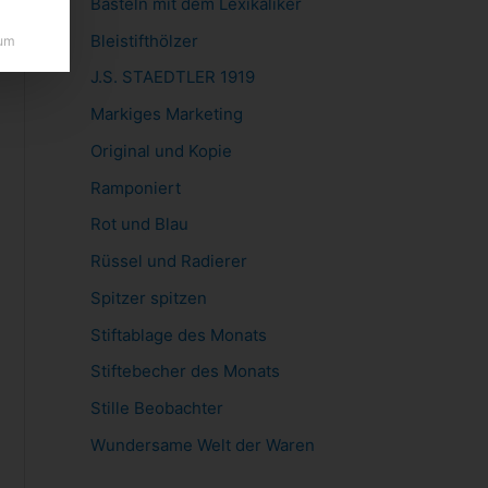
Basteln mit dem Lexikaliker
Bleistifthölzer
um
J.S. STAEDTLER 1919
Markiges Marketing
Original und Kopie
Ramponiert
Rot und Blau
Rüssel und Radierer
Spitzer spitzen
Stiftablage des Monats
Stiftebecher des Monats
Stille Beobachter
Wundersame Welt der Waren