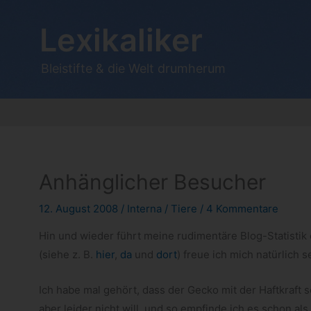
Zum
Inhalt
Lexikaliker
springen
Bleistifte & die Welt drumherum
Anhänglicher Besucher
12. August 2008
/
Interna
/
Tiere
/
4 Kommentare
Hin und wie­der führt meine rudi­men­täre Blog-​Statistik 
(siehe z. B.
hier
,
da
und
dort
) freue ich mich natür­lich s
Ich habe mal gehört, dass der Gecko mit der Haft­kraft se
aber lei­der nicht will, und so emp­finde ich es schon a