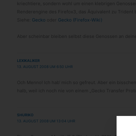
kriech­tiere, son­dern wohl um einen kleb­ri­gen Genos­se
Ren­deren­gine des Firefox3, das Äqui­va­lent zu Trident b
Siehe:
Gecko
oder
Gecko (Firefox-​Wiki)
Aber schein­bar blei­ben selbst diese Genos­sen an dei­nen
LEXIKALIKER
13. AUGUST 2008 UM 6:50 UHR
Och Menno! Ich hab‘ mich so gefreut. Aber ein biss­che
halb, weil ich noch nie von einem „Gecko Trans­fer Pro­to
SHURIKO
13. AUGUST 2008 UM 13:04 UHR