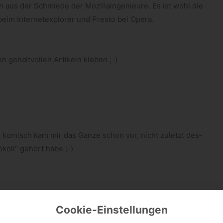
n aus der Schmiede der Mozil­la­in­ge­nieure. Es ist wohl die
eim Inter­net­ex­plo­rer und Presto bei Opera.
 gehalt­vol­len Arti­keln kleben ;-)
n komisch kam mir das Ganze schon vor, nicht zuletzt des­
­koll“ gehört habe ;-)
Cookie-Einstellungen