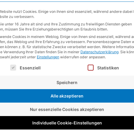
S; rv:1.6) Gecko/​20040429 – hin­ter­lässt zum Bei­spiel
Website nutzt Cookies. Einige von ihnen sind essenziell, während andere dabei 
bsite zu verbessern.
ie unter 16 Jahre alt sind und Ihre Zustimmung zu freiwilligen Diensten geben
n, müssen Sie Ihre Erziehungsberechtigten um Erlaubnis bitten.
rwende Cookies in meinem Weblog. Einige von ihnen sind essenziell, während 
lfen, das Weblog und Ihre Erfahrung zu verbessern.
Personenbezogene Daten w
en können z. B. für statistische Zwecke verarbeitet werden.
Weitere Informati
ie Verwendung Ihrer Daten finden Sie in meiner
Datenschutzerklärung
.
Sie kön
und lässt es auch noch durch fremde Blogs kriechen ;-)
uswahl jederzeit unter
Einstellungen
widerrufen oder anpassen.
lgt eine Liste der Service-Gruppen, für die eine Einwilligung e
Essenziell
Statistiken
Speichern
rliche Felder sind mit
*
markiert
Alle akzeptieren
Nur essenzielle Cookies akzeptieren
Individuelle Cookie-Einstellungen