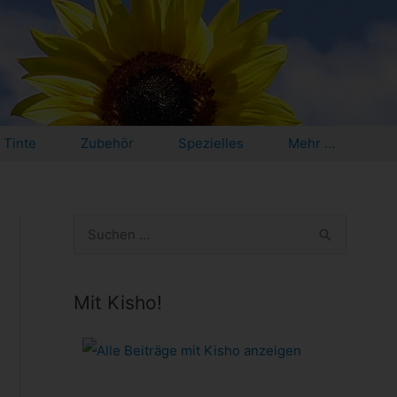
Tinte
Zubehör
Spezielles
Mehr …
S
u
c
Mit Kisho!
h
e
n
n