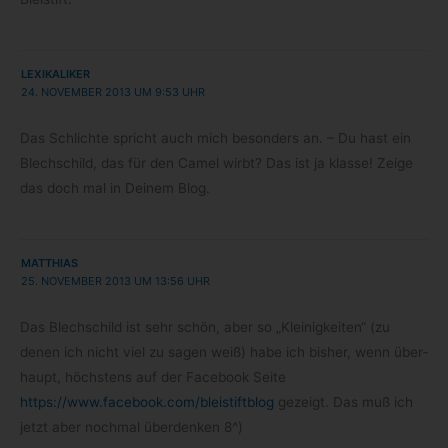
LEXIKALIKER
24. NOVEMBER 2013 UM 9:53 UHR
Das Schlichte spricht auch mich beson­ders an. – Du hast ein
Blech­schild, das für den Camel wirbt? Das ist ja klasse! Zeige
das doch mal in Dei­nem Blog.
MATTHIAS
25. NOVEMBER 2013 UM 13:56 UHR
Das Blech­schild ist sehr schön, aber so „Klei­nig­kei­ten“ (zu
denen ich nicht viel zu sagen weiß) habe ich bis­her, wenn über­
haupt, höchs­tens auf der Face­book Seite
https://www.facebook.com/bleistiftblog
gezeigt. Das muß ich
jetzt aber noch­mal über­den­ken 8^)