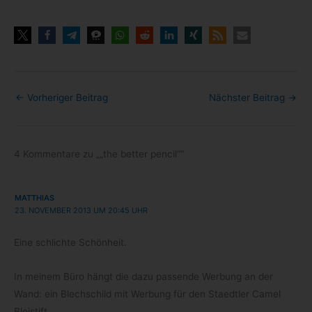
←
Vorheriger Beitrag
Nächster Beitrag
→
4 Kommentare zu „„the better pencil““
MATTHIAS
23. NOVEMBER 2013 UM 20:45 UHR
Eine schlichte Schönheit.
In mei­nem Büro hängt die dazu pas­sende Wer­bung an der
Wand: ein Blech­schild mit Wer­bung für den Staedt­ler Camel
Bleistift.