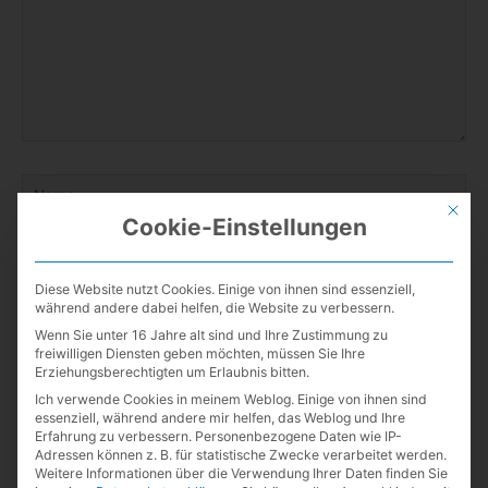
Name
Mit die
Cookie-Einstellungen
E-
Diese Website nutzt Cookies. Einige von ihnen sind essenziell,
Mail-
während andere dabei helfen, die Website zu verbessern.
Adresse
Wenn Sie unter 16 Jahre alt sind und Ihre Zustimmung zu
Website
freiwilligen Diensten geben möchten, müssen Sie Ihre
Erziehungsberechtigten um Erlaubnis bitten.
Ich verwende Cookies in meinem Weblog. Einige von ihnen sind
essenziell, während andere mir helfen, das Weblog und Ihre
Name, E-Mail-Adresse und Website in diesem Browser für
Erfahrung zu verbessern.
Personenbezogene Daten wie IP-
meinen nächsten Kommentar speichern.
Adressen können z. B. für statistische Zwecke verarbeitet werden.
Weitere Informationen über die Verwendung Ihrer Daten finden Sie