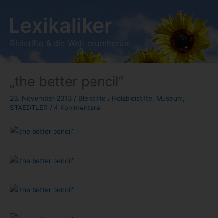
Zum
Lexikaliker
Inhalt
springen
Bleistifte & die Welt drumherum
„the better pencil“
23. November 2013
/
Bleistifte
/
Holzbleistifte
,
Museum
,
STAEDTLER
/
4 Kommentare