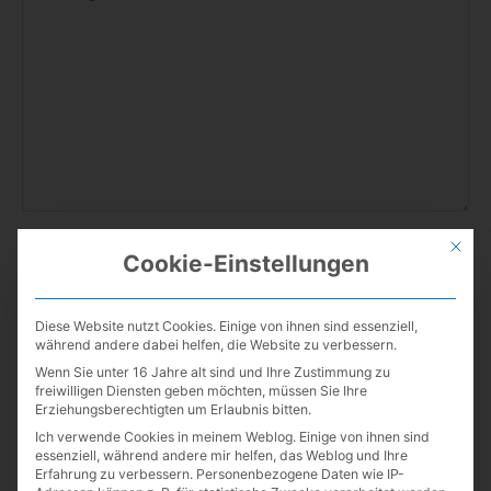
eingeben…
Mit die
Name
Cookie-Einstellungen
Diese Website nutzt Cookies. Einige von ihnen sind essenziell,
E-
während andere dabei helfen, die Website zu verbessern.
Mail-
Wenn Sie unter 16 Jahre alt sind und Ihre Zustimmung zu
Adresse
freiwilligen Diensten geben möchten, müssen Sie Ihre
Erziehungsberechtigten um Erlaubnis bitten.
Website
Ich verwende Cookies in meinem Weblog. Einige von ihnen sind
essenziell, während andere mir helfen, das Weblog und Ihre
Erfahrung zu verbessern.
Personenbezogene Daten wie IP-