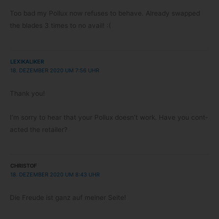
Too bad my Pol­lux now refu­ses to behave. Alre­ady swap­ped
the blades 3 times to no avail! :(
LEXIKALIKER
18. DEZEMBER 2020 UM 7:56 UHR
Thank you!
I’m sorry to hear that your Pol­lux doesn’t work. Have you cont­
ac­ted the retailer?
CHRISTOF
18. DEZEMBER 2020 UM 8:43 UHR
Die Freude ist ganz auf mei­ner Seite!