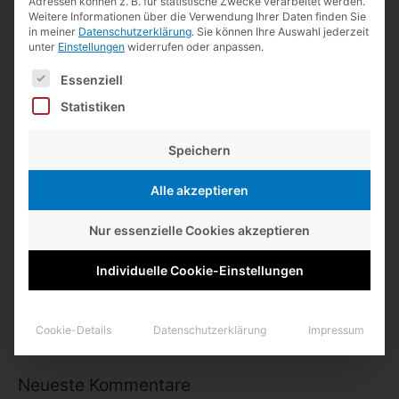
Adressen können z. B. für statistische Zwecke verarbeitet werden.
Name, E-Mail-Adresse und Website in diesem Browser für
Weitere Informationen über die Verwendung Ihrer Daten finden Sie
meinen nächsten Kommentar speichern.
in meiner
Datenschutzerklärung
.
Sie können Ihre Auswahl jederzeit
unter
Einstellungen
widerrufen oder anpassen.
Es folgt eine Liste der Service-Gruppen, für die eine Einwilligun
Essenziell
Statistiken
Speichern
Alle akzeptieren
S
Nur essenzielle Cookies akzeptieren
u
c
Individuelle Cookie-Einstellungen
Mit Kisho!
h
e
Cookie-Details
Datenschutzerklärung
Impressum
n
n
Neueste Kommentare
a