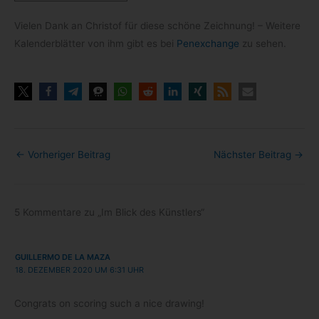
Vie­len Dank an Chris­tof für diese schöne Zeich­nung! – Wei­tere
Kalen­der­blät­ter von ihm gibt es bei
Pen­ex­ch­ange
zu sehen.
←
Vorheriger Beitrag
Nächster Beitrag
→
5 Kommentare zu „Im Blick des Künstlers“
GUILLERMO DE LA MAZA
18. DEZEMBER 2020 UM 6:31 UHR
Con­grats on scoring such a nice drawing!