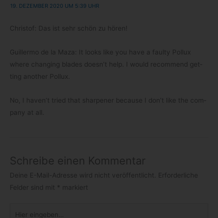
19. DEZEMBER 2020 UM 5:39 UHR
Chris­tof: Das ist sehr schön zu hören!
Guil­lermo de la Maza: It looks like you have a faulty Pol­lux
where chan­ging blades doesn’t help. I would recom­mend get­
ting ano­ther Pollux.
No, I haven’t tried that shar­pe­ner because I don’t like the com­
pany at all.
Schreibe einen Kommentar
Deine E-Mail-Adresse wird nicht veröffentlicht.
Erforderliche
Felder sind mit
*
markiert
Hier