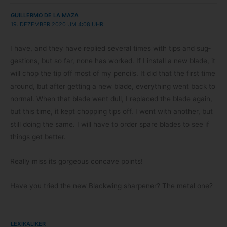
GUILLERMO DE LA MAZA
19. DEZEMBER 2020 UM 4:08 UHR
I have, and they have replied seve­ral times with tips and sug­
ges­ti­ons, but so far, none has worked. If I install a new blade, it
will chop the tip off most of my pen­cils. It did that the first time
around, but after get­ting a new blade, ever­y­thing went back to
nor­mal. When that blade went dull, I repla­ced the blade again,
but this time, it kept chop­ping tips off. I went with ano­ther, but
still doing the same. I will have to order spare blades to see if
things get better.
Really miss its gor­ge­ous con­cave points!
Have you tried the new Black­wing shar­pe­ner? The metal one?
LEXIKALIKER