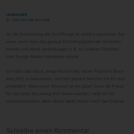
LEXIKALIKER
21. JUNI 2011 UM 19:11 UHR
Ja, die Ent­wick­lung des Schrift­zugs ist wirk­lich span­nend. Gut
wäre, wenn man das genaue Ent­ste­hungs­jahr der Vari­an­ten
ken­nen und damit Ver­bin­dun­gen z. B. zu ande­ren Schrif­ten
oder Design-​Moden her­stel­len könnte.
Ich hatte das Glück, einige Mus­ter des neuen Palo­mino Black­
wing 602 zu bekom­men, und seit ges­tern benutze ich ihn aus­
schließ­lich. Mein ers­ter Ein­druck ist ein guter! Dass die Preise
für den alten Black­wing 602 sin­ken wer­den, halte ich für
unwahr­schein­lich, denn die­ser bleibt immer noch das Original.
Schreibe einen Kommentar