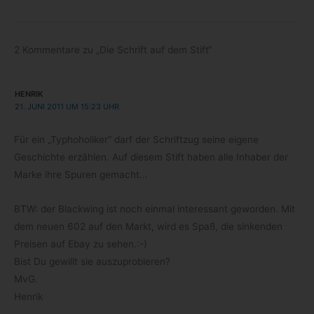
2 Kommentare zu „Die Schrift auf dem Stift“
HENRIK
21. JUNI 2011 UM 15:23 UHR
Für ein „Typho­ho­li­ker“ darf der Schrift­zug seine eigene
Geschichte erzäh­len. Auf die­sem Stift haben alle Inha­ber der
Marke ihre Spu­ren gemacht…
BTW: der Black­wing ist noch ein­mal inter­es­sant gewor­den. Mit
dem neuen 602 auf den Markt, wird es Spaß, die sin­ken­den
Prei­sen auf Ebay zu sehen.:-)
Bist Du gewillt sie auszuprobieren?
MvG.
Henrik