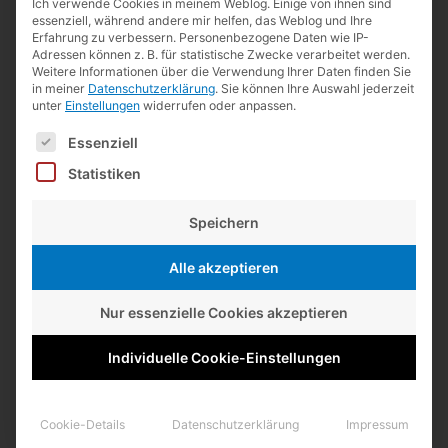
Ich verwende Cookies in meinem Weblog. Einige von ihnen sind
e
essenziell, während andere mir helfen, das Weblog und Ihre
n
Erfahrung zu verbessern.
Personenbezogene Daten wie IP-
Adressen können z. B. für statistische Zwecke verarbeitet werden.
n
Weitere Informationen über die Verwendung Ihrer Daten finden Sie
Neueste Kommentare
a
in meiner
Datenschutzerklärung
.
Sie können Ihre Auswahl jederzeit
unter
Einstellungen
widerrufen oder anpassen.
c
Lexikaliker
zu
Kurz notiert
Es folgt eine Liste der Service-Gruppen, für die eine Einwilligun
h
Essenziell
Matthias
zu
Kurz notiert
:
Statistiken
Guillermo de la Maza
zu
Kurz notiert
Speichern
Lexikaliker
zu
Kurz notiert
Guillermo de la Maza
zu
Kurz notiert
Alle akzeptieren
Lexikaliker
zu
19 Jahre
Nur essenzielle Cookies akzeptieren
Lexikaliker
zu
Kurz notiert
Andreas Weinberger
zu
19 Jahre
Individuelle Cookie-Einstellungen
Guillermo de la Maza
zu
Kurz notiert
Lexikaliker
zu
Kurz notiert
Cookie-Details
Datenschutzerklärung
Impressum