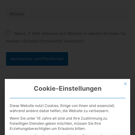
Adresse
Website
Name, E-Mail-Adresse und Website in diesem Browser für
meinen nächsten Kommentar speichern.
Mit die
Cookie-Einstellungen
S
Diese Website nutzt Cookies. Einige von ihnen sind essenziell,
während andere dabei helfen, die Website zu verbessern.
u
Wenn Sie unter 16 Jahre alt sind und Ihre Zustimmung zu
c
freiwilligen Diensten geben möchten, müssen Sie Ihre
Mit Kisho!
h
Erziehungsberechtigten um Erlaubnis bitten.