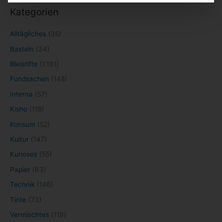
Kategorien
Alltägliches
(35)
Basteln
(34)
Bleistifte
(1.191)
Fundsachen
(148)
Interna
(57)
Kisho
(118)
Konsum
(52)
Kultur
(147)
Kurioses
(55)
Papier
(63)
Technik
(146)
Tinte
(73)
Vermischtes
(119)