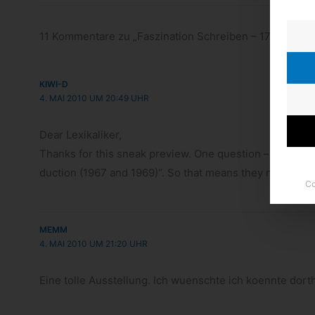
11 Kommentare zu „Faszination Schreiben – 175 Jahr
KIWI-D
4. MAI 2010 UM 20:49 UHR
Dear Lexi­ka­li­ker,
Thanks for this sneak pre­view. One ques­tion – you say, „
duc­tion (1967 and 1969)“. So that means they made lea
Co
MEMM
4. MAI 2010 UM 21:20 UHR
Eine tolle Aus­stel­lung. Ich wuenschte ich koennte dort