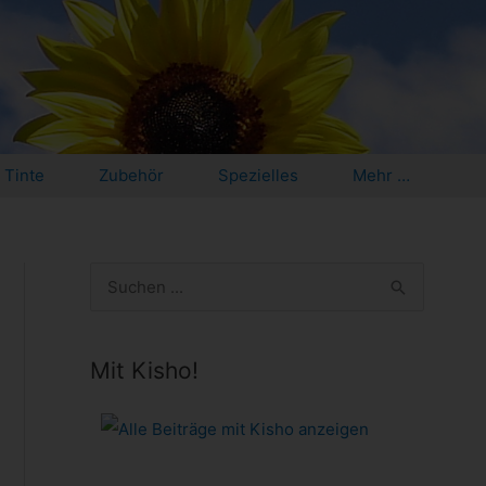
Tinte
Zubehör
Spezielles
Mehr …
S
u
c
Mit Kisho!
h
e
n
n