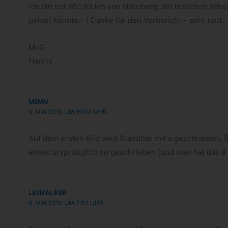
Ich bin nur 851,93 km von Nürn­berg, ein biss­chen näher
gehen könnte.:-) Danke für den Vor­be­richt – sehr nett.
MvG
Henrik
MEMM
5. MAI 2010 UM 19:04 UHR
Auf dem ers­ten Bild wird Staedt­ler mit ä geschrie­ben.
etwas ursprüng­lich so geschrie­ben (und man hat das ä w
LEXIKALIKER
6. MAI 2010 UM 7:02 UHR