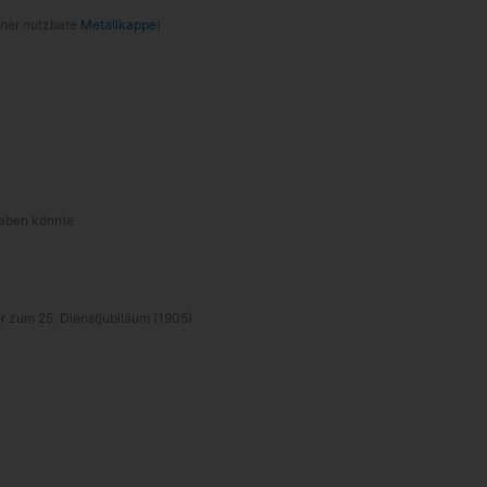
f­ner nutz­bare
Metall­kappe
)
 haben könnte
r
zum 25. Dienst­ju­bi­läum (1905)