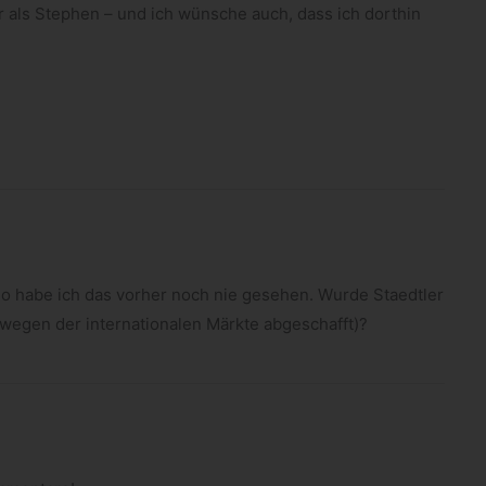
 als Ste­phen – und ich wün­sche auch, dass ich dort­hin
 So habe ich das vor­her noch nie gese­hen. Wurde Staedt­ler
egen der inter­na­tio­na­len Märkte abgeschafft)?