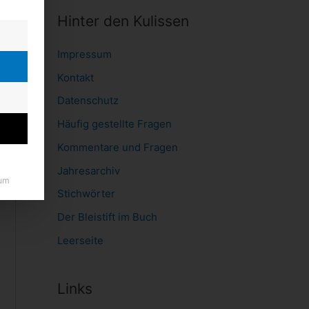
Hinter den Kulissen
Impressum
Kontakt
Datenschutz
Häufig gestellte Fragen
Kommentare und Fragen
Jahresarchiv
um
Stichwörter
Der Bleistift im Buch
Leerseite
Links