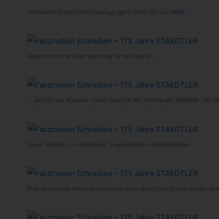
Titel­sei­ten his­to­ri­scher Kata­loge (ganz links der von
1919
)
Aus­schnitt einer alten Wer­bung für das Inland …
… und für das Aus­land. – Man beachte den Här­te­grad „BBBBBB“ auf de
Neue Tech­nik zum Anfas­sen, Aus­pro­bie­ren und Vergleichen
Eine span­nende Reise in das Innere eines Blei­stifts mit Auf­nah­men 