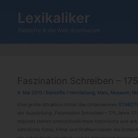
Zum
Inhalt
Lexikaliker
springen
Bleistifte & die Welt drumherum
Faszination Schreiben – 1
4. Mai 2010
/
Bleistifte
/
Herstellung
,
Mars
,
Museum
,
Nü
Eine große Attrak­tion bie­tet das Unter­neh­men
STAEDT
der Aus­stel­lung „Fas­zi­na­tion Schrei­ben – 175 Jahre 
tel­punkt ste­hen unter­schied­lichste his­to­ri­sche und a
zahl­rei­che Fotos, Filme und Gra­fi­ken las­sen die Ent­wi
mir schon heute anse­hen, und so bekom­men meine Leser b