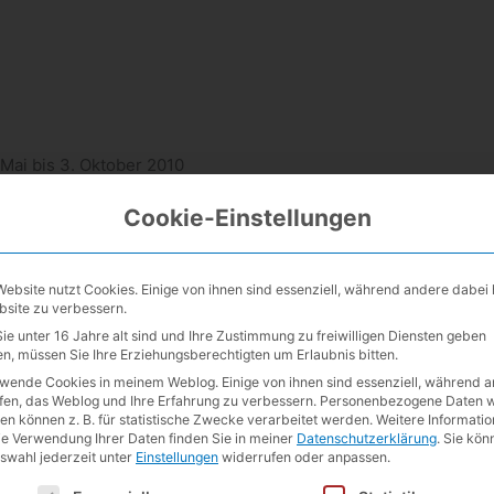
Mai bis 3. Okto­ber 2010
Cookie-Einstellungen
Website nutzt Cookies. Einige von ihnen sind essenziell, während andere dabei 
bsite zu verbessern.
ie unter 16 Jahre alt sind und Ihre Zustimmung zu freiwilligen Diensten geben
n, müssen Sie Ihre Erziehungsberechtigten um Erlaubnis bitten.
rwende Cookies in meinem Weblog. Einige von ihnen sind essenziell, während 
lfen, das Weblog und Ihre Erfahrung zu verbessern.
Personenbezogene Daten w
en können z. B. für statistische Zwecke verarbeitet werden.
Weitere Informati
ie Verwendung Ihrer Daten finden Sie in meiner
Datenschutzerklärung
.
Sie kön
Nächster Beitrag
→
uswahl jederzeit unter
Einstellungen
widerrufen oder anpassen.
lgt eine Liste der Service-Gruppen, für die eine Einwilligung e