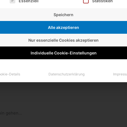
Essenziell
Statistiken
e STAEDTLER“
Speichern
Alle akzeptieren
Nur essenzielle Cookies akzeptieren
Individuelle Cookie-Einstellungen
the start of the mecha­ni­cal pen­cil leads and pen­cil pro­
ds before they made pencils?
okie-Details
Datenschutzerklärung
Impress
­hin gehen…