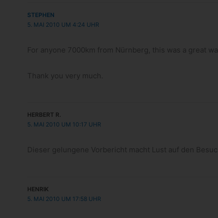
STEPHEN
5. MAI 2010 UM 4:24 UHR
For anyone 7000km from Nürn­berg, this was a great wa
Thank you very much.
HERBERT R.
5. MAI 2010 UM 10:17 UHR
Die­ser gelun­gene Vor­be­richt macht Lust auf den Besuc
HENRIK
5. MAI 2010 UM 17:58 UHR