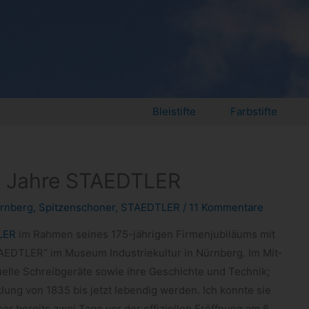
Bleistifte
Farbstifte
75 Jahre STAEDTLER
rnberg
,
Spitzenschoner
,
STAEDTLER
/
11 Kommentare
LER
im Rah­men sei­nes 175-​jährigen Fir­men­ju­bi­lä­ums mit
STAEDTLER“ im Museum Indus­trie­kul­tur in Nürn­berg. Im Mit­
ktu­elle Schreib­ge­räte sowie ihre Geschichte und Tech­nik;
ck­lung von 1835 bis jetzt leben­dig wer­den. Ich konnte sie
ereits zwei Tage vor der offi­zi­el­len Eröff­nung am 6.