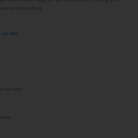
ns­werte Ausstellung.
m Jahr 1950
967 und 1969)
rodukte