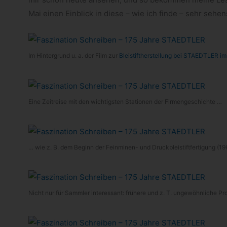
Mai einen Ein­blick in diese – wie ich finde – sehr sehe
Im Hin­ter­grund u. a. der Film zur
Blei­stift­her­stel­lung bei STAEDTLER i
Eine Zeit­reise mit den wich­tigs­ten Sta­tio­nen der Firmengeschichte …
… wie z. B. dem Beginn der Feinminen- und Druck­blei­stift­fer­ti­gung (1
Nicht nur für Samm­ler inter­es­sant: frü­here und z. T. unge­wöhn­li­che P