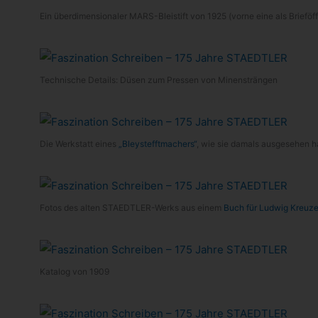
Ein über­di­men­sio­na­ler MARS-​Bleistift von 1925 (vorne eine als Brief­öf
Tech­ni­sche Details: Düsen zum Pres­sen von Minensträngen
Die Werk­statt eines
„Bley­stefft­ma­chers“
, wie sie damals aus­ge­se­hen
Fotos des alten STAEDTLER-​Werks aus einem
Buch für Lud­wig Kreu­ze
Kata­log von 1909