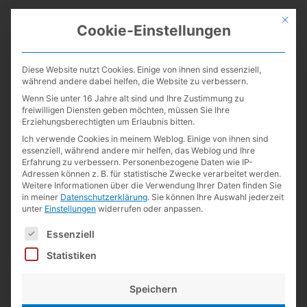
Mit die
Cookie-Einstellungen
LEXIKALIKER
27. OKTOBER 2025 UM 6:45 UHR
Diese Website nutzt Cookies. Einige von ihnen sind essenziell,
I’m glad to hear that you like the Mitsu­bi­shi Mark Sheet pen­cil!
während andere dabei helfen, die Website zu verbessern.
Yes, it’s really great. And it’s ama­zing how much the story
Wenn Sie unter 16 Jahre alt sind und Ihre Zustimmung zu
behind the purchase of a par­ti­cu­lar pen­cil some­ti­mes preoc­cu­
freiwilligen Diensten geben möchten, müssen Sie Ihre
Erziehungsberechtigten um Erlaubnis bitten.
p­ies us!
Ich verwende Cookies in meinem Weblog. Einige von ihnen sind
essenziell, während andere mir helfen, das Weblog und Ihre
Of course there is a reason for the simple design of the white
Erfahrung zu verbessern.
Personenbezogene Daten wie IP-
Adressen können z. B. für statistische Zwecke verarbeitet werden.
Mark Sheet but it should defi­ni­tely not cause you any such
Weitere Informationen über die Verwendung Ihrer Daten finden Sie
night­ma­res, espe­ci­ally not those invol­ving a Blackwing ;-)
in meiner
Datenschutzerklärung
.
Sie können Ihre Auswahl jederzeit
unter
Einstellungen
widerrufen oder anpassen.
I still couldn’t relia­bly find out whe­ther the lead in the Mark
Es folgt eine Liste der Service-Gruppen, für die eine Einwilligun
Essenziell
Sheet really is the same as the one in the uni HB (I think it’s
Statistiken
very unli­kely that a spe­cial lead is manu­fac­tu­red for the
Mark Sheet).
Speichern