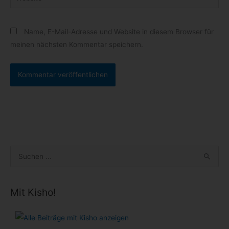
Name, E-Mail-Adresse und Website in diesem Browser für
meinen nächsten Kommentar speichern.
S
u
c
Mit Kisho!
h
e
n