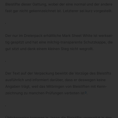
Blei­stifte die­ser Gat­tung, wobei der eine nor­mal und der andere
fast gar nicht gekenn­zeich­net ist. Letz­te­rer sei kurz vorgestellt.
Der nur im Drei­er­pack erhält­li­che Mark Sheet White ist werk­sei­
tig gespitzt und hat eine milchig-​transparente Schutz­kappe, die
gut sitzt und dank einem klei­nen Steg nicht wegrollt.
Der Text auf der Ver­pa­ckung bewirbt die Vor­züge des Blei­stifts
aus­führ­lich und infor­miert dar­über, dass er des­we­gen keine
Anga­ben trägt, weil das Mit­brin­gen von Blei­stif­ten mit Kenn­
3
zeich­nung zu man­chen Prü­fun­gen ver­bo­ten ist
.
Übli­cher­weise kom­men in Japan die Blei­stifte unge­spitzt in den