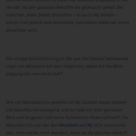
Han­del, da dort gespitzte Blei­stifte als gebraucht gel­ten. Bei
man­chen „Mark Sheet“-Bleistiften – so auch bei die­sem –
macht man jedoch eine Aus­nahme (ver­mut­lich sol­len sie sofort
ein­setz­bar sein).
Die ein­zige Kenn­zeich­nung ist das aus drei Rau­ten bestehende
Logo von Mitsu­bi­shi auf dem Käpp­chen; selbst auf die Blind­
4
prä­gung hat man ver­zich­tet
.
Wie von Mitsubishi/​uni gewohnt ist die Qua­li­tät die­ses attrak­ti­
ven Blei­stifts her­vor­ra­gend, und so habe ich trotz genauem
5
Blick und län­ge­rem Test keine Schwä­chen fin­den kön­nen
. Die
Mine kann ich von der des
Mitsu­bi­shi uni HB
nicht unter­schei­
6
den; mich würde nicht wun­dern, wenn es die glei­chen wären
.