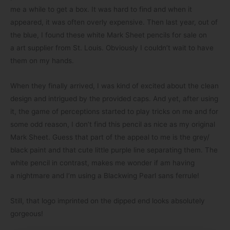
me a while to get a box. It was hard to find and when it
appeared, it was often overly expen­sive. Then last year, out of
the blue, I found these white Mark Sheet pen­cils for sale on
a art sup­plier from St. Louis. Obviously I couldn’t wait to have
them on my hands.
When they finally arri­ved, I was kind of exci­ted about the clean
design and intrigued by the pro­vi­ded caps. And yet, after using
it, the game of per­cep­ti­ons star­ted to play tricks on me and for
some odd reason, I don’t find this pen­cil as nice as my ori­gi­nal
Mark Sheet. Guess that part of the appeal to me is the grey/​
black paint and that cute little pur­ple line sepa­ra­ting them. The
white pen­cil in con­trast, makes me won­der if am having
a night­mare and I’m using a Black­wing Pearl sans ferrule!
Still, that logo imprin­ted on the dipped end looks abso­lut­ely
gorgeous!