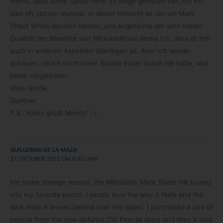
meine, dass seine Spitze nicht so lange gehal­ten hat, ich ihn
also oft spit­zen musste. In die­ser Hin­sicht ist der uni Mark
Sheet White deut­lich bes­ser, und ange­sichts der sehr hohen
Qua­li­tät der Blei­stifte von Mitsubishi/​uni denke ich, dass er ihm
auch in ande­ren Aspek­ten über­le­gen ist. Aber ich werde
schauen, ob ich noch einen Sta­bilo Exam Grade HB habe, und
beide vergleichen.
Viele Grüße,
Gunther
P.S.: Kisho grüßt Monty! ;-)
GUILLERMO DE LA MAZA
27. OKTOBER 2025 UM 6:20 UHR
For some strange reason, the Mitsu­bi­shi Mark Sheet HB tur­ned
into my favo­rite pen­cil. I sim­ply love the way it feels and the
dark mark it lea­ves behind over the paper. I purcha­sed a pair of
pen­cils from the now defunct CW Pen­cils store and then it took