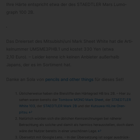
Ihre Härte ent­spricht etwa der des STAEDTLER Mars Lumo­
graph 100 2B.
Das Drei­er­set des Mitsubishi/​uni Mark Sheet White hat die Arti­
kel­num­mer UMSME3PHB.1 und kos­tet 330 Yen (etwa
2,10 Euro). – Lei­der kenne ich kei­nen Anbie­ter außer­halb
Japans, der es im Sor­ti­ment hat.
Danke an Sola von
pen­cils and other things
für die­ses Set!
Übli­cher­weise haben die Blei­stifte den Här­te­grad HB bis 2B. – Hier zu
sehen waren bereits der
Tom­bow MONO Mark Sheet
, der
STAEDTLER
White 103
, der
STAEDTLER Mark 2B
und der
Kut­suwa HiLine Oren­
pitsu
.
↩
Natür­lich wür­den sich die übli­chen Kenn­zeich­nun­gen bei nähe­rer
Betrach­tung als sol­che und damit als harm­los her­aus­stel­len, doch dann
wäre der Nut­zer bereits in einer unschö­nen Lage.
↩
Über­setzt mit Google Lens. – In der Über­set­zung ist sogar aus­drück­