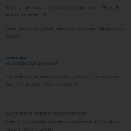
Ran into some issues, turns out I got Uni pen­cils in 2H, H, 2B
and 4B but not in HB!!
Gotta check on my stash, might have one there. Will keep you
posted.
LEXIKALIKER
30. OKTOBER 2025 UM 6:40 UHR
This pro­blem can cer­tainly be easily sol­ved ;-) On that occa­
sion: Try the uni in F too – it’s worth it.
Schreibe einen Kommentar
Deine E-Mail-Adresse wird nicht veröffentlicht.
Erforderliche
Felder sind mit
*
markiert