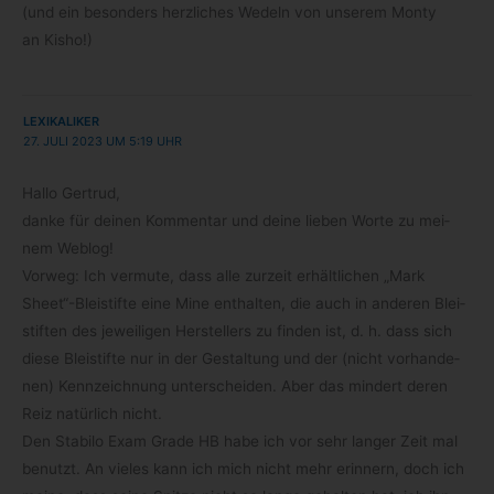
(und ein beson­ders herz­li­ches Wedeln von unse­rem Monty
an Kisho!)
LEXIKALIKER
27. JULI 2023 UM 5:19 UHR
Hallo Ger­trud,
danke für dei­nen Kom­men­tar und deine lie­ben Worte zu mei­
nem Weblog!
Vor­weg: Ich ver­mute, dass alle zur­zeit erhält­li­chen „Mark
Sheet“-Bleistifte eine Mine ent­hal­ten, die auch in ande­ren Blei­
stif­ten des jewei­li­gen Her­stel­lers zu fin­den ist, d. h. dass sich
diese Blei­stifte nur in der Gestal­tung und der (nicht vor­han­de­
nen) Kenn­zeich­nung unter­schei­den. Aber das min­dert deren
Reiz natür­lich nicht.
Den Sta­bilo Exam Grade HB habe ich vor sehr lan­ger Zeit mal
benutzt. An vie­les kann ich mich nicht mehr erin­nern, doch ich