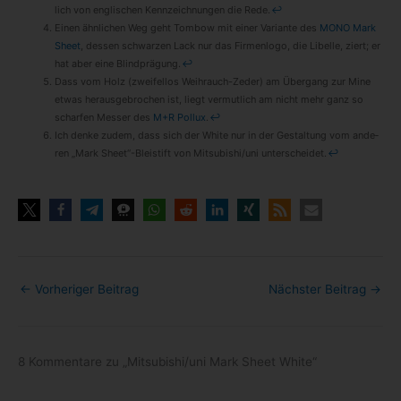
lich von eng­li­schen Kenn­zeich­nun­gen die Rede.
↩
Einen ähn­li­chen Weg geht Tom­bow mit einer Vari­ante des
MONO Mark
Sheet
, des­sen schwar­zen Lack nur das Fir­men­logo, die Libelle, ziert; er
hat aber eine Blind­prä­gung.
↩
Dass vom Holz (zwei­fel­los Weihrauch-​Zeder) am Über­gang zur Mine
etwas her­aus­ge­bro­chen ist, liegt ver­mut­lich am nicht mehr ganz so
schar­fen Mes­ser des
M+R Pol­lux
.
↩
Ich denke zudem, dass sich der White nur in der Gestal­tung vom ande­
ren „Mark Sheet“-Bleistift von Mitsubishi/​uni unter­schei­det.
↩
←
Vorheriger Beitrag
Nächster Beitrag
→
8 Kommentare zu „Mitsubishi/​uni Mark Sheet White“