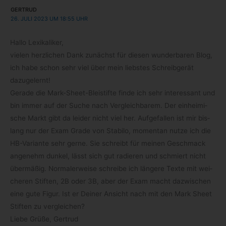
GERTRUD
26. JULI 2023 UM 18:55 UHR
Hallo Lexi­ka­li­ker,
vie­len herz­li­chen Dank zunächst für die­sen wun­der­ba­ren Blog,
ich habe schon sehr viel über mein liebs­tes Schreib­ge­rät
dazugelernt!
Gerade die Mark-​Sheet-​Bleistifte finde ich sehr inter­es­sant und
bin immer auf der Suche nach Ver­gleich­ba­rem. Der ein­hei­mi­
sche Markt gibt da lei­der nicht viel her. Auf­ge­fal­len ist mir bis­
lang nur der Exam Grade von Sta­bilo, momen­tan nutze ich die
HB-​Variante sehr gerne. Sie schreibt für mei­nen Geschmack
ange­nehm dun­kel, lässt sich gut radie­ren und schmiert nicht
über­mä­ßig. Nor­ma­ler­weise schreibe ich län­gere Texte mit wei­
che­ren Stif­ten, 2B oder 3B, aber der Exam macht dazwi­schen
eine gute Figur. Ist er Dei­ner Ansicht nach mit den Mark Sheet
Stif­ten zu vergleichen?
Liebe Grüße, Gertrud