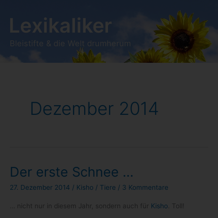
Zum
Lexikaliker
Inhalt
springen
Bleistifte & die Welt drumherum
Dezember 2014
Der erste Schnee …
27. Dezember 2014
/
Kisho
/
Tiere
/
3 Kommentare
… nicht nur in die­sem Jahr, son­dern auch für
Kisho
. Toll!