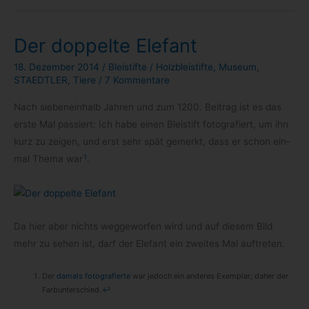
Der doppelte Elefant
18. Dezember 2014
/
Bleistifte
/
Holzbleistifte
,
Museum
,
STAEDTLER
,
Tiere
/
7 Kommentare
Nach sie­ben­ein­halb Jah­ren und zum 1200. Bei­trag ist es das
erste Mal pas­siert: Ich habe einen Blei­stift foto­gra­fiert, um ihn
kurz zu zei­gen, und erst sehr spät gemerkt, dass er schon ein­
1
mal Thema war
.
Da hier aber nichts weg­ge­wor­fen wird und auf die­sem Bild
mehr zu sehen ist, darf der Ele­fant ein zwei­tes Mal auftreten.
Der
damals foto­gra­fierte
war jedoch ein ande­res Exem­plar; daher der
Farb­un­ter­schied.
↩