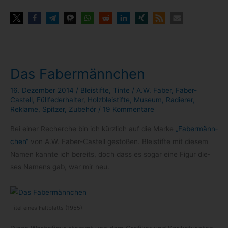
Das Fabermännchen
16. Dezember 2014
/
Bleistifte
,
Tinte
/
A.W. Faber
,
Faber-
Castell
,
Füllfederhalter
,
Holzbleistifte
,
Museum
,
Radierer
,
Reklame
,
Spitzer
,
Zubehör
/
19 Kommentare
Bei einer Recher­che bin ich kürz­lich auf die Marke
„Faber­männ­
chen“
von A.W. Faber-​Castell gesto­ßen. Blei­stifte mit die­sem
Namen kannte ich bereits, doch dass es sogar eine Figur die­
ses Namens gab, war mir neu.
Titel eines Falt­blatts (1955)