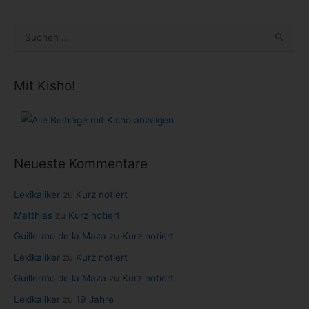
S
u
c
Mit Kisho!
h
e
n
n
Neueste Kommentare
a
c
Lexikaliker
zu
Kurz notiert
h
Matthias
zu
Kurz notiert
:
Guillermo de la Maza
zu
Kurz notiert
Lexikaliker
zu
Kurz notiert
Guillermo de la Maza
zu
Kurz notiert
Lexikaliker
zu
19 Jahre