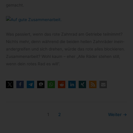
gemacht.
Was pas­siert, wenn das rote Zahn­rad am Getriebe teil­nimmt?
Nichts mehr, denn wäh­rend die bei­den hel­len Zahn­rä­der inein­
an­der­grei­fen und sich dre­hen, würde das rote alles blo­ckieren.
Zusam­men­ar­beit? Wohl kaum – eher „Alle Räder ste­hen still,
wenn dein rotes Rad es will“.
1
2
Weiter
→