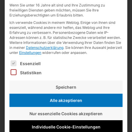
Wenn Sie unter 16 Jahre alt sind und Ihre Zustimmung zu
freiwilligen Diensten geben möchten, müssen Sie Ihre
Erziehungsberechtigten um Erlaubnis bitten.
Auf­stel­ler (1952)
Ich verwende Cookies in meinem Weblog. Einige von ihnen sind
essenziell, während andere mir helfen, das Weblog und Ihre
Erfahrung zu verbessern.
Personenbezogene Daten wie IP-
Adressen können z. B. für statistische Zwecke verarbeitet werden.
Weitere Informationen über die Verwendung Ihrer Daten finden Sie
in meiner
Datenschutzerklärung
.
Sie können Ihre Auswahl jederzeit
unter
Einstellungen
widerrufen oder anpassen.
Es folgt eine Liste der Service-Gruppen, für die eine Einwilligun
Essenziell
Statistiken
Speichern
Auf­stel­ler (1953, Ausschnitt)
Alle akzeptieren
Nur essenzielle Cookies akzeptieren
Individuelle Cookie-Einstellungen