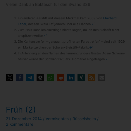
Vie­len Dank an Bak­tasch für den Swano 336!
Ein ande­rer Blei­stift mit die­sem Merk­mal kam 2009 von
Eber­hard
Faber
; des­sen Skala lief jedoch über alle Flä­chen.
↩
Zum Holz kann ich aller­dings nichts sagen, da ich den Blei­stift nicht
anspit­zen wollte.
↩
Die Kan­ten­strei­fen – genauer: „pro­fi­lier­ten Farb­strei­fen“ – sind seit 1929
ein Mar­ken­zei­chen der Schwan-​Bleistift-​Fabrik.
↩
In Anleh­nung an den Namen des Fir­men­grün­ders Gus­tav Adam Schwan­
häu­ser wurde der Schwan 1875 als Bild­marke ein­ge­tra­gen.
↩
Früh (2)
21. Dezember 2014
/
Vermischtes
/
Rüsselsheim
/
2 Kommentare