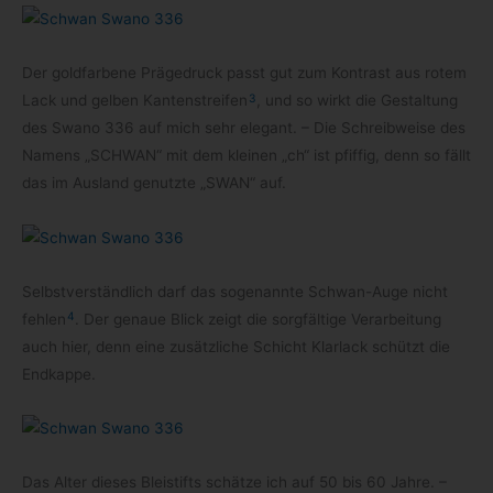
Der gold­far­bene Prä­ge­druck passt gut zum Kon­trast aus rotem
3
Lack und gel­ben Kanten­streifen
, und so wirkt die Gestal­tung
des Swano 336 auf mich sehr ele­gant. – Die Schreib­weise des
Namens „SCHWAN“ mit dem klei­nen „ch“ ist pfif­fig, denn so fällt
das im Aus­land genutzte „SWAN“ auf.
Selbst­ver­ständ­lich darf das soge­nannte Schwan-​Auge nicht
4
feh­len
. Der genaue Blick zeigt die sorg­fäl­tige Ver­ar­bei­tung
auch hier, denn eine zusätz­li­che Schicht Klar­lack schützt die
Endkappe.
Das Alter die­ses Blei­stifts schätze ich auf 50 bis 60 Jahre. –