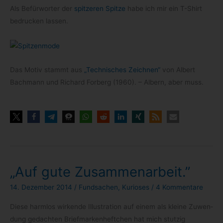
Als Befür­wor­ter der
spit­ze­ren Spitze
habe ich mir ein T-​Shirt
bedru­cken lassen.
Das Motiv stammt aus
„Tech­ni­sches Zeich­nen“
von Albert
Bach­mann und Richard For­berg (1960). – Albern, aber muss.
„Auf gute Zusammenarbeit.”
14. Dezember 2014
/
Fundsachen
,
Kurioses
/
4 Kommentare
Diese harm­los wir­kende Illus­tra­tion auf einem als kleine Zuwen­
dung gedach­ten Briefmar­kenheftchen hat mich stut­zig