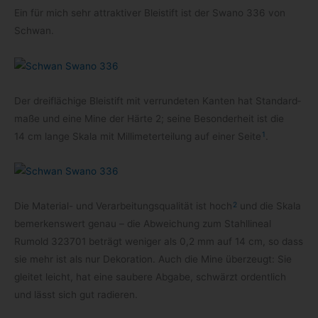
Ein für mich sehr attrak­ti­ver Blei­stift ist der Swano 336 von
Schwan.
Der drei­flä­chige Blei­stift mit ver­run­de­ten Kan­ten hat Stan­dard­
maße und eine Mine der Här­te 2; seine Beson­der­heit ist die
1
14 cm lange Skala mit Mil­li­me­ter­tei­lung auf einer Seite
.
2
Die Material- und Ver­ar­bei­tungs­qua­li­tät ist hoch
und die Skala
bemer­kens­wert genau – die Abwei­chung zum Stahl­li­neal
Rumold 323701 beträgt weni­ger als 0,2 mm auf 14 cm, so dass
sie mehr ist als nur Deko­ra­tion. Auch die Mine über­zeugt: Sie
glei­tet leicht, hat eine sau­bere Abgabe, schwärzt ordent­lich
und lässt sich gut radieren.