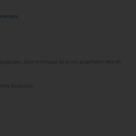
mentare
e­gan­gen, doch erst heute ist er mir auf­ge­fal­len. Wie oft
 Stille Beobachter