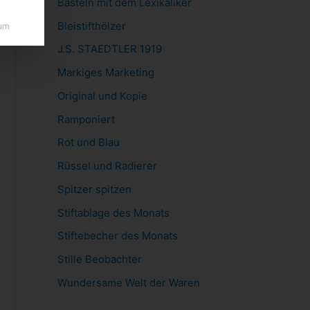
Basteln mit dem Lexikaliker
Bleistifthölzer
um
J.S. STAEDTLER 1919
Markiges Marketing
Original und Kopie
Ramponiert
Rot und Blau
Rüssel und Radierer
Spitzer spitzen
Stiftablage des Monats
Stiftebecher des Monats
Stille Beobachter
Wundersame Welt der Waren