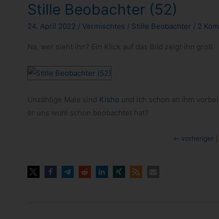
Stille Beobachter (52)
24. April 2022
/
Vermischtes
/
Stille Beobachter
/
2 Kom
Na, wer sieht ihn? Ein Klick auf das Bild zeigt ihn groß.
Unzäh­lige Male sind
Kisho
und ich schon an ihm vor­bei­g
er uns wohl schon beob­ach­tet hat?
← vor­he­ri­ger
|