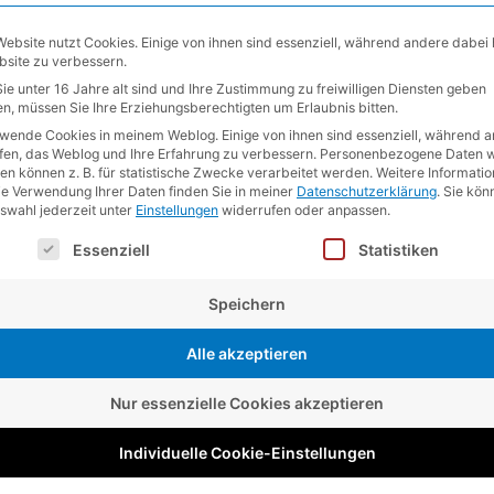
Website nutzt Cookies. Einige von ihnen sind essenziell, während andere dabei 
bsite zu verbessern.
ie unter 16 Jahre alt sind und Ihre Zustimmung zu freiwilligen Diensten geben
n, müssen Sie Ihre Erziehungsberechtigten um Erlaubnis bitten.
rwende Cookies in meinem Weblog. Einige von ihnen sind essenziell, während 
lfen, das Weblog und Ihre Erfahrung zu verbessern.
Personenbezogene Daten w
en können z. B. für statistische Zwecke verarbeitet werden.
Weitere Informati
ie Verwendung Ihrer Daten finden Sie in meiner
Datenschutzerklärung
.
Sie kön
uswahl jederzeit unter
Einstellungen
widerrufen oder anpassen.
lgt eine Liste der Service-Gruppen, für die eine Einwilligung e
Essenziell
Statistiken
Speichern
Alle akzeptieren
Nur essenzielle Cookies akzeptieren
Individuelle Cookie-Einstellungen