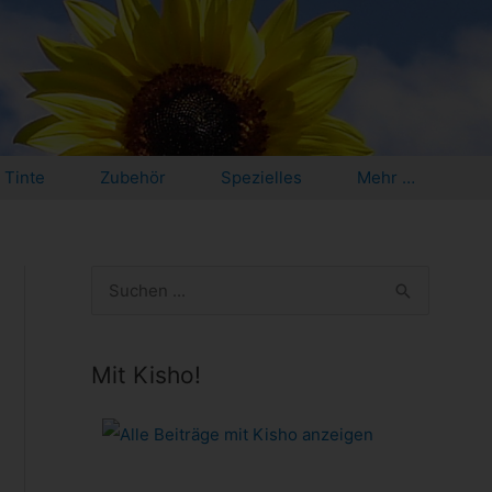
Tinte
Zubehör
Spezielles
Mehr …
S
u
c
Mit Kisho!
h
e
n
n