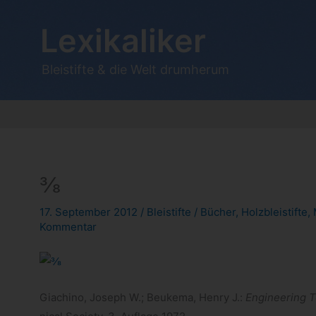
Zum
Inhalt
Lexikaliker
springen
Bleistifte & die Welt drumherum
⅜
17. September 2012
/
Bleistifte
/
Bücher
,
Holzbleistifte
,
Kommentar
Giachino, Joseph W.; Beu­kema, Henry J.:
Engi­nee­ring T