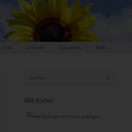
Tinte
Zubehör
Spezielles
Mehr …
S
u
c
Mit Kisho!
h
e
n
n