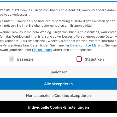
Website nutzt Cookies. Einige von ihnen sind essenziell, während andere dabei 
bsite zu verbessern.
ie unter 16 Jahre alt sind und Ihre Zustimmung zu freiwilligen Diensten geben
n, müssen Sie Ihre Erziehungsberechtigten um Erlaubnis bitten.
rwende Cookies in meinem Weblog. Einige von ihnen sind essenziell, während 
lfen, das Weblog und Ihre Erfahrung zu verbessern.
Personenbezogene Daten w
en können z. B. für statistische Zwecke verarbeitet werden.
Weitere Informati
ie Verwendung Ihrer Daten finden Sie in meiner
Datenschutzerklärung
.
Sie kön
uswahl jederzeit unter
Einstellungen
widerrufen oder anpassen.
lgt eine Liste der Service-Gruppen, für die eine Einwilligung e
Essenziell
Statistiken
Speichern
Alle akzeptieren
Nur essenzielle Cookies akzeptieren
Individuelle Cookie-Einstellungen