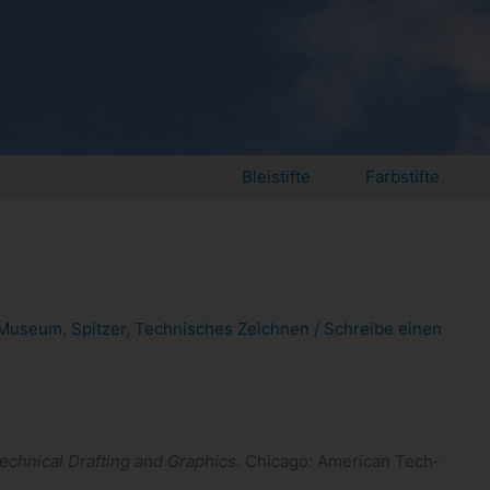
Bleistifte
Farbstifte
Museum
,
Spitzer
,
Technisches Zeichnen
/
Schreibe einen
ech­ni­cal Draf­ting and Gra­phics
. Chi­cago: Ame­ri­can Tech­