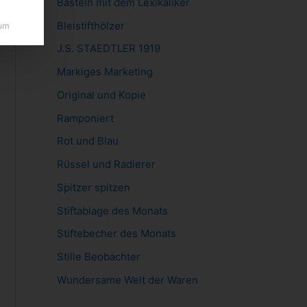
Basteln mit dem Lexikaliker
Bleistifthölzer
um
J.S. STAEDTLER 1919
Markiges Marketing
Original und Kopie
Ramponiert
Rot und Blau
Rüssel und Radierer
Spitzer spitzen
Stiftablage des Monats
Stiftebecher des Monats
Stille Beobachter
Wundersame Welt der Waren