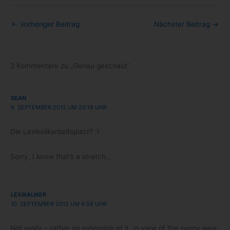
←
Vorheriger Beitrag
Nächster Beitrag
→
2 Kommentare zu „Genau geschaut“
SEAN
9. SEPTEMBER 2012 UM 20:19 UHR
Die Lexi­ka­lik­ar­beits­platz? :)
Sorry, I know that’s a stretch….
LEXIKALIKER
10. SEPTEMBER 2012 UM 6:58 UHR
Not really – rather an exten­sion of it. In view of the sunny wea­