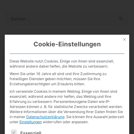
S
u
c
Mit Kisho!
Mit die
h
Cookie-Einstellungen
e
n
Diese Website nutzt Cookies. Einige von ihnen sind essenziell,
n
während andere dabei helfen, die Website zu verbessern.
Neueste Kommentare
a
Wenn Sie unter 16 Jahre alt sind und Ihre Zustimmung zu
freiwilligen Diensten geben möchten, müssen Sie Ihre
c
Erziehungsberechtigten um Erlaubnis bitten.
Lexikaliker
zu
Kurz notiert
h
Ich verwende Cookies in meinem Weblog. Einige von ihnen sind
Guillermo de la Maza
zu
Kurz notiert
essenziell, während andere mir helfen, das Weblog und Ihre
:
Erfahrung zu verbessern.
Personenbezogene Daten wie IP-
Lexikaliker
zu
19 Jahre
Adressen können z. B. für statistische Zwecke verarbeitet werden.
Weitere Informationen über die Verwendung Ihrer Daten finden Sie
Lexikaliker
zu
Kurz notiert
in meiner
Datenschutzerklärung
.
Sie können Ihre Auswahl jederzeit
unter
Einstellungen
widerrufen oder anpassen.
Andreas Weinberger
zu
19 Jahre
Es folgt eine Liste der Service-Gruppen, für die eine Einwilligun
Guillermo de la Maza
zu
Kurz notiert
Essenziell