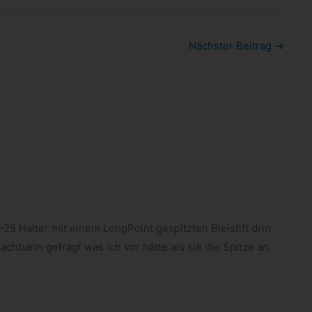
Nächster Beitrag
→
25 Hal­ter mit einem Long­Point gespitz­ten Blei­stift drin
ch­ba­rin gefragt was ich vor hätte als sie die Spitze an