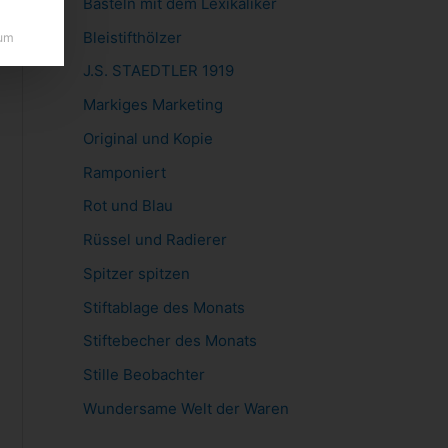
Basteln mit dem Lexikaliker
Bleistifthölzer
um
J.S. STAEDTLER 1919
Markiges Marketing
Original und Kopie
Ramponiert
Rot und Blau
Rüssel und Radierer
Spitzer spitzen
Stiftablage des Monats
Stiftebecher des Monats
Stille Beobachter
Wundersame Welt der Waren