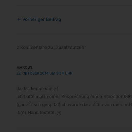
←
Vorheriger Beitrag
2 Kommentare zu „Zusatznutzen“
MARCUS
22. OKTOBER 2014 UM 9:34 UHR
Ja das kenne ich! ;-)
ich hatte mal in einer Bespre­chung einen Staedt­ler 900-​
(ganz frisch gespitzt)ich wurde dar­auf hin von mei­ner Na
ihrer Hand testete. ;-)