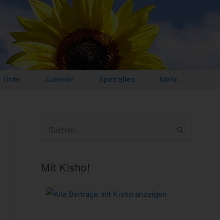
Tinte
Zubehör
Spezielles
Mehr …
S
u
c
Mit Kisho!
h
e
n
n