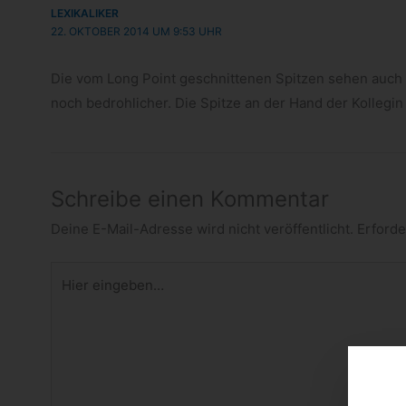
LEXIKALIKER
22. OKTOBER 2014 UM 9:53 UHR
Die vom Long Point geschnit­te­nen Spit­zen sehen auch 
noch bedroh­li­cher. Die Spitze an der Hand der Kol­le­gin 
Schreibe einen Kommentar
Deine E-Mail-Adresse wird nicht veröffentlicht.
Erforde
Hier
eingeben…