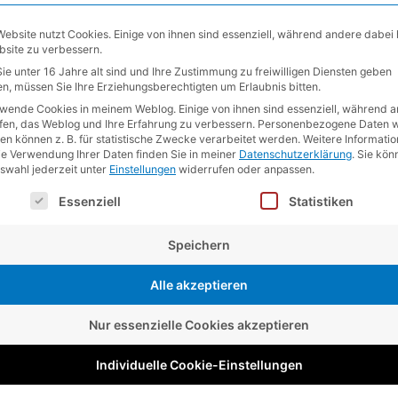
Website nutzt Cookies. Einige von ihnen sind essenziell, während andere dabei 
bsite zu verbessern.
ie unter 16 Jahre alt sind und Ihre Zustimmung zu freiwilligen Diensten geben
n, müssen Sie Ihre Erziehungsberechtigten um Erlaubnis bitten.
rwende Cookies in meinem Weblog. Einige von ihnen sind essenziell, während 
Website
lfen, das Weblog und Ihre Erfahrung zu verbessern.
Personenbezogene Daten w
en können z. B. für statistische Zwecke verarbeitet werden.
Weitere Informati
ie Verwendung Ihrer Daten finden Sie in meiner
Datenschutzerklärung
.
Sie kön
uswahl jederzeit unter
Einstellungen
widerrufen oder anpassen.
ser für meinen nächsten Kommentar speichern.
lgt eine Liste der Service-Gruppen, für die eine Einwilligung e
Essenziell
Statistiken
Speichern
Alle akzeptieren
Nur essenzielle Cookies akzeptieren
Individuelle Cookie-Einstellungen