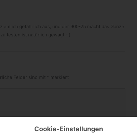
ziem­lich gefähr­lich aus, und der 900-​25 macht das Ganze
zu tes­ten ist natür­lich gewagt ;-)
rliche Felder sind mit
*
markiert
Cookie-Einstellungen