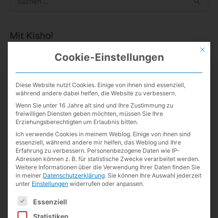
u
c
Mit Kisho!
h
Mit die
e
Cookie-Einstellungen
n
n
Diese Website nutzt Cookies. Einige von ihnen sind essenziell,
Neueste Kommentare
a
während andere dabei helfen, die Website zu verbessern.
c
Wenn Sie unter 16 Jahre alt sind und Ihre Zustimmung zu
Guillermo de la Maza
zu
Kurz notiert
freiwilligen Diensten geben möchten, müssen Sie Ihre
h
Erziehungsberechtigten um Erlaubnis bitten.
Lexikaliker
zu
Kurz notiert
:
Ich verwende Cookies in meinem Weblog. Einige von ihnen sind
Guillermo de la Maza
zu
Kurz notiert
essenziell, während andere mir helfen, das Weblog und Ihre
Erfahrung zu verbessern.
Personenbezogene Daten wie IP-
Lexikaliker
zu
19 Jahre
Adressen können z. B. für statistische Zwecke verarbeitet werden.
Weitere Informationen über die Verwendung Ihrer Daten finden Sie
Lexikaliker
zu
Kurz notiert
in meiner
Datenschutzerklärung
.
Sie können Ihre Auswahl jederzeit
unter
Einstellungen
widerrufen oder anpassen.
Andreas Weinberger
zu
19 Jahre
Es folgt eine Liste der Service-Gruppen, für die eine Einwilligun
Guillermo de la Maza
zu
Kurz notiert
Essenziell
Lexikaliker
zu
Kurz notiert
Statistiken