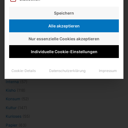
Guillermo de la Maza
zu
Kurz notiert
Speichern
Lexikaliker
zu
Kurz notiert
Alle akzeptieren
Kategorien
Nur essenzielle Cookies akzeptieren
Alltägliches
(35)
Individuelle Cookie-Einstellungen
Basteln
(34)
Bleistifte
(1.191)
Cookie-Details
Datenschutzerklärung
Impressum
Fundsachen
(148)
Interna
(57)
Kisho
(118)
Konsum
(52)
Kultur
(147)
Kurioses
(55)
Papier
(63)