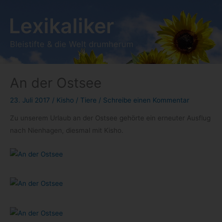
Zum
Lexikaliker
Inhalt
springen
Bleistifte & die Welt drumherum
An der Ostsee
23. Juli 2017
/
Kisho
/
Tiere
/
Schreibe einen Kommentar
Zu unse­rem Urlaub an der Ost­see gehörte ein erneu­ter Aus­flug
nach Nien­ha­gen, dies­mal mit Kisho.