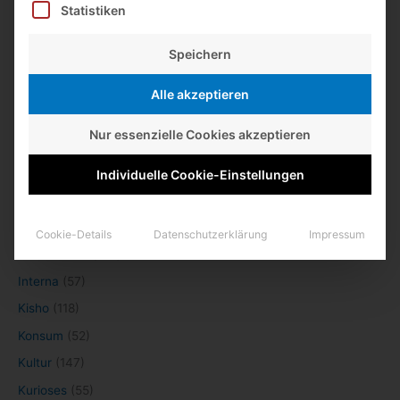
Statistiken
Lexikaliker
zu
Kurz notiert
Guillermo de la Maza
zu
Kurz notiert
Speichern
Lexikaliker
zu
Kurz notiert
Alle akzeptieren
Kategorien
Nur essenzielle Cookies akzeptieren
Alltägliches
(35)
Individuelle Cookie-Einstellungen
Basteln
(34)
Bleistifte
(1.191)
Cookie-Details
Datenschutzerklärung
Impressum
Fundsachen
(148)
Interna
(57)
Kisho
(118)
Konsum
(52)
Kultur
(147)
Kurioses
(55)