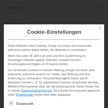
S
u
c
Mit Kisho!
h
Mit die
Cookie-Einstellungen
e
n
n
Diese Website nutzt Cookies. Einige von ihnen sind essenziell,
während andere dabei helfen, die Website zu verbessern.
Neueste Kommentare
a
Wenn Sie unter 16 Jahre alt sind und Ihre Zustimmung zu
c
freiwilligen Diensten geben möchten, müssen Sie Ihre
Guillermo de la Maza
zu
Kurz notiert
Erziehungsberechtigten um Erlaubnis bitten.
h
Lexikaliker
zu
Kurz notiert
Ich verwende Cookies in meinem Weblog. Einige von ihnen sind
:
essenziell, während andere mir helfen, das Weblog und Ihre
Guillermo de la Maza
zu
Kurz notiert
Erfahrung zu verbessern.
Personenbezogene Daten wie IP-
Adressen können z. B. für statistische Zwecke verarbeitet werden.
Lexikaliker
zu
19 Jahre
Weitere Informationen über die Verwendung Ihrer Daten finden Sie
in meiner
Datenschutzerklärung
.
Sie können Ihre Auswahl jederzeit
Lexikaliker
zu
Kurz notiert
unter
Einstellungen
widerrufen oder anpassen.
Andreas Weinberger
zu
19 Jahre
Es folgt eine Liste der Service-Gruppen, für die eine Einwilligun
Essenziell
Guillermo de la Maza
zu
Kurz notiert