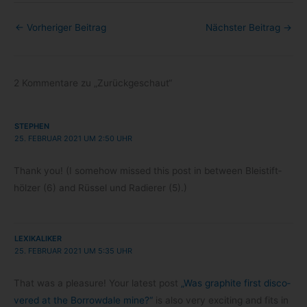
←
Vorheriger Beitrag
Nächster Beitrag
→
2 Kommentare zu „Zurückgeschaut“
STEPHEN
25. FEBRUAR 2021 UM 2:50 UHR
Thank you! (I somehow missed this post in bet­ween Blei­stift­
höl­zer (6) and Rüs­sel und Radie­rer (5).)
LEXIKALIKER
25. FEBRUAR 2021 UM 5:35 UHR
That was a plea­sure! Your latest post
„Was gra­phite first dis­co­
vered at the Bor­row­dale mine?“
is also very exci­ting and fits in