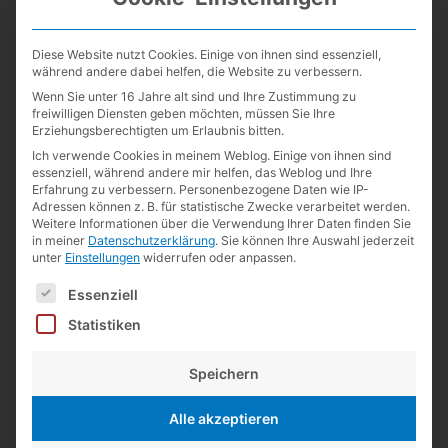
Matthias
zu
Kurz notiert
:
Guillermo de la Maza
zu
Kurz notiert
Diese Website nutzt Cookies. Einige von ihnen sind essenziell,
während andere dabei helfen, die Website zu verbessern.
Lexikaliker
zu
Kurz notiert
Wenn Sie unter 16 Jahre alt sind und Ihre Zustimmung zu
Guillermo de la Maza
zu
Kurz notiert
freiwilligen Diensten geben möchten, müssen Sie Ihre
Erziehungsberechtigten um Erlaubnis bitten.
Lexikaliker
zu
19 Jahre
Ich verwende Cookies in meinem Weblog. Einige von ihnen sind
Lexikaliker
zu
Kurz notiert
essenziell, während andere mir helfen, das Weblog und Ihre
Erfahrung zu verbessern.
Personenbezogene Daten wie IP-
Andreas Weinberger
zu
19 Jahre
Adressen können z. B. für statistische Zwecke verarbeitet werden.
Weitere Informationen über die Verwendung Ihrer Daten finden Sie
Guillermo de la Maza
zu
Kurz notiert
in meiner
Datenschutzerklärung
.
Sie können Ihre Auswahl jederzeit
unter
Einstellungen
widerrufen oder anpassen.
Lexikaliker
zu
Kurz notiert
Es folgt eine Liste der Service-Gruppen, für die eine Einwilligun
Essenziell
Kategorien
Statistiken
Alltägliches
(35)
Speichern
Basteln
(34)
Alle akzeptieren
Bleistifte
(1.191)