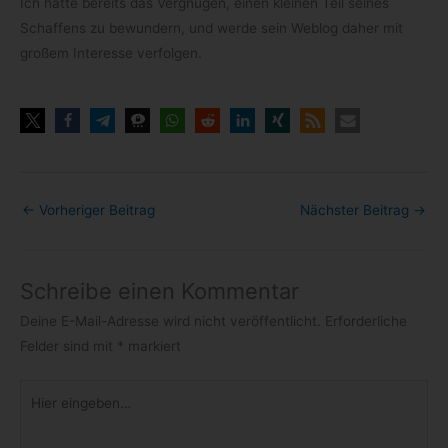
Ich hatte bereits das Ver­gnü­gen, einen klei­nen Teil sei­nes
Schaf­fens zu bewun­dern, und werde sein Web­log daher mit
gro­ßem Inter­esse verfolgen.
←
Vorheriger Beitrag
Nächster Beitrag
→
Schreibe einen Kommentar
Deine E-Mail-Adresse wird nicht veröffentlicht.
Erforderliche
Felder sind mit
*
markiert
Hier
eingeben…