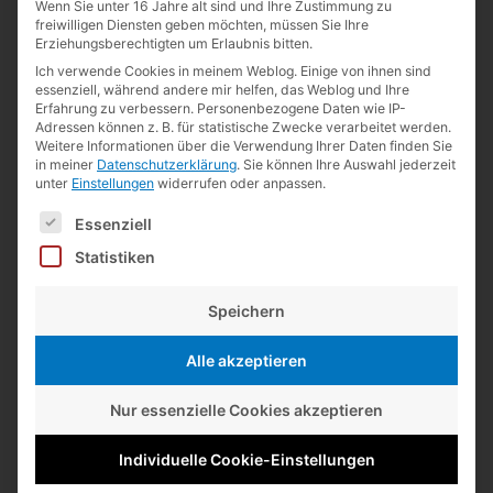
Wenn Sie unter 16 Jahre alt sind und Ihre Zustimmung zu
Andreas Weinberger
zu
19 Jahre
freiwilligen Diensten geben möchten, müssen Sie Ihre
Erziehungsberechtigten um Erlaubnis bitten.
Guillermo de la Maza
zu
Kurz notiert
Ich verwende Cookies in meinem Weblog. Einige von ihnen sind
Lexikaliker
zu
Kurz notiert
essenziell, während andere mir helfen, das Weblog und Ihre
Erfahrung zu verbessern.
Personenbezogene Daten wie IP-
Adressen können z. B. für statistische Zwecke verarbeitet werden.
Weitere Informationen über die Verwendung Ihrer Daten finden Sie
Kategorien
in meiner
Datenschutzerklärung
.
Sie können Ihre Auswahl jederzeit
unter
Einstellungen
widerrufen oder anpassen.
Alltägliches
(35)
Es folgt eine Liste der Service-Gruppen, für die eine Einwilligun
Essenziell
Basteln
(34)
Statistiken
Bleistifte
(1.191)
Fundsachen
(148)
Speichern
Interna
(57)
Alle akzeptieren
Kisho
(118)
Konsum
(52)
Nur essenzielle Cookies akzeptieren
Kultur
(147)
Individuelle Cookie-Einstellungen
Kurioses
(55)