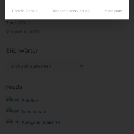
Papier
(63)
Cookie-Details
Datenschutzerklärung
Impressum
Technik
(146)
Tinte
(73)
Vermischtes
(119)
Stichwörter
Feeds
Beiträge
Kommentare
Kategorie „Bleistifte“