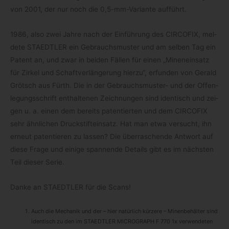
von 2001, der nur noch die 0,5-mm-Variante aufführt.
1986, also zwei Jahre nach der Ein­füh­rung des CIRCOFIX, mel­
dete STAEDTLER ein Gebrauchs­mus­ter und am sel­ben Tag ein
Patent an, und zwar in bei­den Fäl­len für einen „Minen­ein­satz
für Zir­kel und Schaft­ver­län­ge­rung hierzu“, erfun­den von Gerald
Grötsch aus Fürth. Die in der Gebrauchsmuster- und der Offen­
le­gungs­schrift ent­hal­te­nen Zeich­nun­gen sind iden­tisch und zei­
gen u. a. einen dem bereits paten­tier­ten und dem CIRCOFIX
sehr ähn­li­chen Druck­stift­ein­satz. Hat man etwa ver­sucht, ihn
erneut paten­tie­ren zu las­sen? Die über­ra­schende Ant­wort auf
diese Frage und einige span­nende Details gibt es im nächs­ten
Teil die­ser Serie.
Danke an STAEDTLER für die Scans!
Auch die Mecha­nik und der – hier natür­lich kür­zere – Minen­be­häl­ter sind
iden­tisch zu den im STAEDTLER MICROGRAPH F 770 1x ver­wen­de­ten