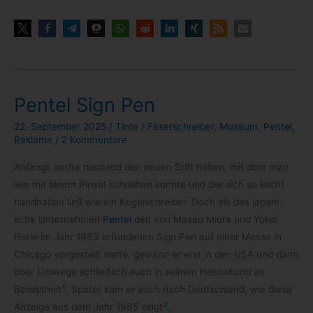
Pentel Sign Pen
22. September 2025
/
Tinte
/
Faserschreiber
,
Museum
,
Pentel
,
Reklame
/
2 Kommentare
Anfangs wollte nie­mand den neuen Stift haben, mit dem man
wie mit einem Pin­sel schrei­ben konnte und der sich so leicht
hand­ha­ben ließ wie ein Kugel­schrei­ber. Doch als das japa­ni­
sche Unter­neh­men
Pen­tel
den von Masao Miura und Yokio
Horie im Jahr 1963 erfun­de­nen Sign Pen auf einer Messe in
Chi­cago vor­ge­stellt hatte, gewann er erst in den USA und dann
über Umwege schließ­lich auch in sei­nem Hei­mat­land an
1
Beliebt­heit
. Spä­ter kam er auch nach Deutsch­land, wie diese
2
Anzeige aus dem Jahr 1965 zeigt
.