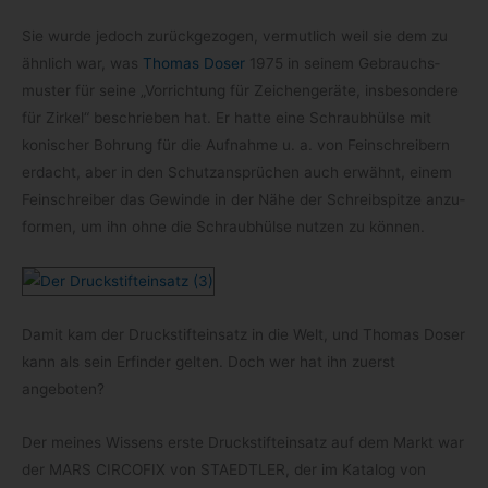
Sie wurde jedoch zurück­ge­zo­gen, ver­mut­lich weil sie dem zu
ähn­lich war, was
Tho­mas Doser
1975 in sei­nem Gebrauchs­
mus­ter für seine „Vor­rich­tung für Zei­chen­ge­räte, ins­be­son­dere
für Zir­kel“ beschrie­ben hat. Er hatte eine Schraub­hülse mit
koni­scher Boh­rung für die Auf­nahme u. a. von Fein­schrei­bern
erdacht, aber in den Schutz­an­sprü­chen auch erwähnt, einem
Fein­schrei­ber das Gewinde in der Nähe der Schreib­spitze anzu­
for­men, um ihn ohne die Schraub­hülse nut­zen zu können.
Damit kam der Druck­stift­ein­satz in die Welt, und Tho­mas Doser
kann als sein Erfin­der gel­ten. Doch wer hat ihn zuerst
angeboten?
Der mei­nes Wis­sens erste Druck­stift­ein­satz auf dem Markt war
der MARS CIRCOFIX von STAEDTLER, der im Kata­log von