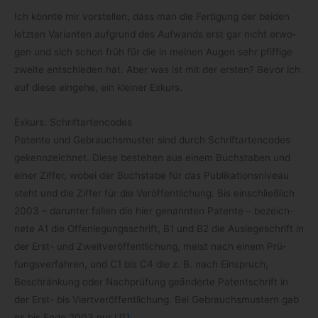
Ich könnte mir vor­stel­len, dass man die Fer­ti­gung der bei­den
letz­ten Vari­an­ten auf­grund des Auf­wands erst gar nicht erwo­
gen und sich schon früh für die in mei­nen Augen sehr pfif­fige
zweite ent­schie­den hat. Aber was ist mit der ers­ten? Bevor ich
auf diese ein­gehe, ein klei­ner Exkurs.
Exkurs: Schriftartencodes
Patente und Gebrauchs­mus­ter sind durch Schrift­ar­ten­codes
gekenn­zeich­net. Diese bestehen aus einem Buch­sta­ben und
einer Zif­fer, wobei der Buch­stabe für das Publi­ka­ti­ons­ni­veau
steht und die Zif­fer für die Ver­öf­fent­li­chung. Bis ein­schließ­lich
2003 – dar­un­ter fal­len die hier genann­ten Patente – bezeich­
nete A1 die Offen­le­gungs­schrift, B1 und B2 die Aus­le­ge­schrift in
der Erst- und Zweit­ver­öf­fent­li­chung, meist nach einem Prü­
fungs­ver­fah­ren, und C1 bis C4 die z. B. nach Ein­spruch,
Beschrän­kung oder Nach­prü­fung geän­derte Patent­schrift in
der Erst- bis Viert­ver­öf­fent­li­chung. Bei Gebrauchs­mus­tern gab
1
es bis Ende 2003 nur U1
.