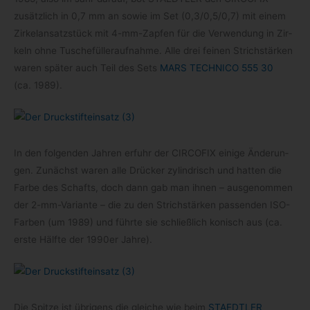
zusätz­lich in 0,7 mm an sowie im Set (0,3/0,5/0,7) mit einem
Zir­kel­an­satz­stück mit 4-​mm-​Zapfen für die Ver­wen­dung in Zir­
keln ohne Tusche­fül­ler­auf­nahme. Alle drei fei­nen Strich­stär­ken
waren spä­ter auch Teil des Sets
MARS TECHNICO 555 30
(ca. 1989).
In den fol­gen­den Jah­ren erfuhr der CIRCOFIX einige Ände­run­
gen. Zunächst waren alle Drü­cker zylin­drisch und hat­ten die
Farbe des Schafts, doch dann gab man ihnen – aus­ge­nom­men
der 2-​mm-​Variante – die zu den Strich­stär­ken pas­sen­den ISO-​
Farben (um 1989) und führte sie schließ­lich konisch aus (ca.
erste Hälfte der 1990er Jahre).
Die Spitze ist übri­gens die glei­che wie beim
STAEDTLER