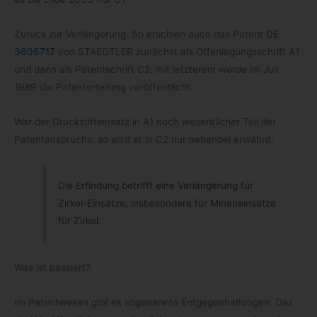
Zurück zur Ver­län­ge­rung. So erschien auch das Patent
DE
3606717
von STAEDTLER zunächst als Offen­le­gungs­schrift A1
und dann als Patent­schrift C2; mit letz­te­rem wurde im Juli
1989 die Patent­ertei­lung veröffentlicht.
War der Druck­stift­ein­satz in A1 noch wesent­li­cher Teil der
Patent­an­spruchs, so wird er in C2 nur neben­bei erwähnt:
Die Erfin­dung betrifft eine Ver­län­ge­rung für
Zirkel-​Einsätze, ins­be­son­dere für Minen­ein­sätze
für Zirkel.
Was ist passiert?
Im Patent­we­sen gibt es soge­nannte Ent­ge­gen­hal­tun­gen. Das