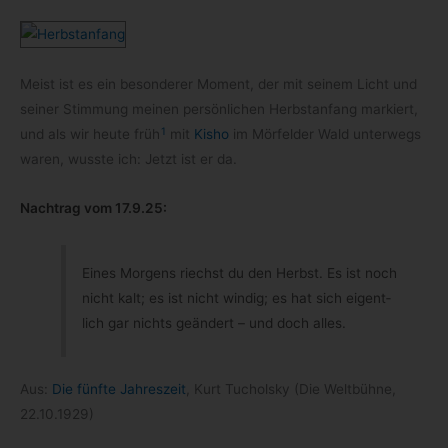
Meist ist es ein beson­de­rer Moment, der mit sei­nem Licht und
sei­ner Stim­mung mei­nen per­sön­li­chen Herbst­an­fang mar­kiert,
1
und als wir heute früh
mit
Kisho
im Mör­fel­der Wald unter­wegs
waren, wusste ich: Jetzt ist er da.
Nach­trag vom 17.9.25:
Eines Mor­gens riechst du den Herbst. Es ist noch
nicht kalt; es ist nicht win­dig; es hat sich eigent­
lich gar nichts geän­dert – und doch alles.
Aus:
Die fünfte Jah­res­zeit
, Kurt Tuchol­sky (Die Welt­bühne,
22.10.1929)