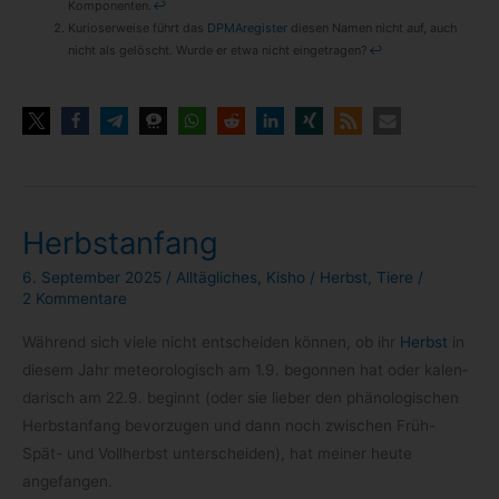
Kom­po­nen­ten.
↩
Kurio­ser­weise führt das
DPMA­re­gis­ter
die­sen Namen nicht auf, auch
nicht als gelöscht. Wurde er etwa nicht ein­ge­tra­gen?
↩
Herbstanfang
6. September 2025
/
Alltägliches
,
Kisho
/
Herbst
,
Tiere
/
2 Kommentare
Wäh­rend sich viele nicht ent­schei­den kön­nen, ob ihr
Herbst
in
die­sem Jahr meteo­ro­lo­gisch am 1.9. begon­nen hat oder kalen­
da­risch am 22.9. beginnt (oder sie lie­ber den phä­no­lo­gi­schen
Herbst­an­fang bevor­zu­gen und dann noch zwi­schen Früh-
Spät- und Voll­herbst unter­schei­den), hat mei­ner heute
angefangen.