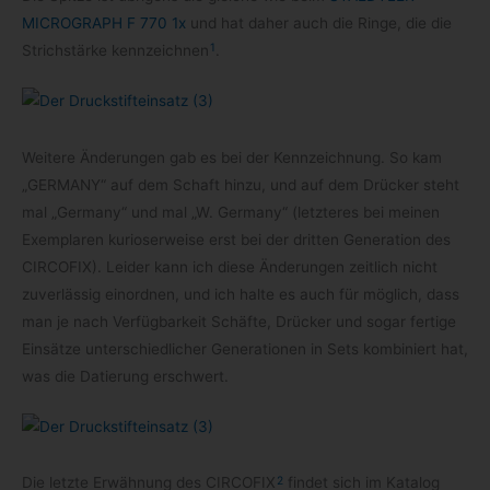
MICROGRAPH F 770 1x
und hat daher auch die Ringe, die die
1
Strich­stärke kenn­zeich­nen
.
Wei­tere Ände­run­gen gab es bei der Kenn­zeich­nung. So kam
„GERMANY“ auf dem Schaft hinzu, und auf dem Drü­cker steht
mal „Ger­many“ und mal „W. Ger­many“ (letz­te­res bei mei­nen
Exem­pla­ren kurio­ser­weise erst bei der drit­ten Gene­ra­tion des
CIRCOFIX). Lei­der kann ich diese Ände­run­gen zeit­lich nicht
zuver­läs­sig ein­ord­nen, und ich halte es auch für mög­lich, dass
man je nach Ver­füg­bar­keit Schäfte, Drü­cker und sogar fer­tige
Ein­sätze unter­schied­li­cher Gene­ra­tio­nen in Sets kom­bi­niert hat,
was die Datie­rung erschwert.
2
Die letzte Erwäh­nung des CIRCOFIX
fin­det sich im Kata­log