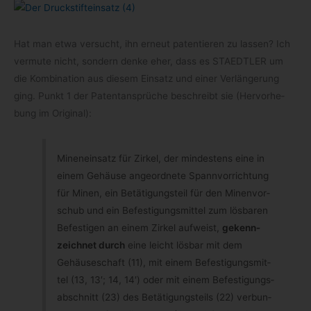
Hat man etwa ver­sucht, ihn erneut paten­tie­ren zu las­sen? Ich
ver­mute nicht, son­dern denke eher, dass es STAEDTLER um
die Kom­bi­na­tion aus die­sem Ein­satz und einer Ver­län­ge­rung
ging. Punkt 1 der Patent­an­sprü­che beschreibt sie (Her­vor­he­
bung im Original):
Minen­ein­satz für Zir­kel, der min­des­tens eine in
einem Gehäuse ange­ord­nete Spann­vor­rich­tung
für Minen, ein Betä­ti­gungs­teil für den Minen­vor­
schub und ein Befes­ti­gungs­mit­tel zum lös­ba­ren
Befes­ti­gen an einem Zir­kel auf­weist,
gekenn­
zeich­net durch
eine leicht lös­bar mit dem
Gehäu­se­schaft (11), mit einem Befes­ti­gungs­mit­
tel (13, 13′; 14, 14′) oder mit einem Befes­ti­gungs­
ab­schnitt (23) des Betä­ti­gungs­teils (22) ver­bun­