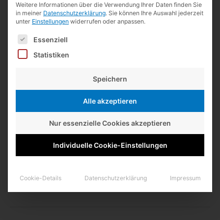
Weitere Informationen über die Verwendung Ihrer Daten finden Sie
in meiner
Datenschutzerklärung
.
Sie können Ihre Auswahl jederzeit
unter
Einstellungen
widerrufen oder anpassen.
Es folgt eine Liste der Service-Gruppen, für die eine Einwilligun
Zwölf
Essenziell
Statistiken
21. September 2025
/
Kisho
/
Tiere
/
2 Kommentare
Speichern
Alle akzeptieren
Kisho ist heute zwölf! Bevor die Party steigt, wer­den wir noch
eine aus­ge­dehnte Mor­gen­runde durch den Herbst machen,
Nur essenzielle Cookies akzeptieren
auch wenn es heute nicht so schön ist wie ges­tern, als die­ses
Foto entstand.
Individuelle Cookie-Einstellungen
Cookie-Details
Datenschutzerklärung
Impressum