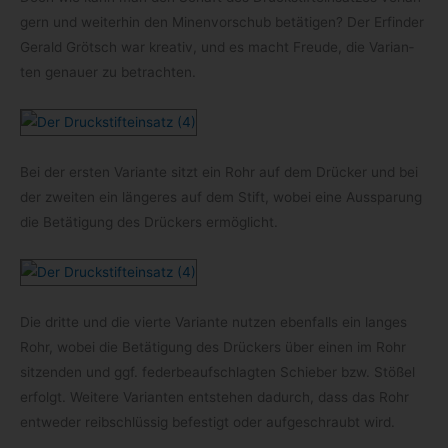
gern und wei­ter­hin den Minen­vor­schub betä­ti­gen? Der Erfin­der
Gerald Grötsch war krea­tiv, und es macht Freude, die Vari­an­
ten genauer zu betrachten.
Bei der ers­ten Vari­ante sitzt ein Rohr auf dem Drü­cker und bei
der zwei­ten ein län­ge­res auf dem Stift, wobei eine Aus­spa­rung
die Betä­ti­gung des Drü­ckers ermöglicht.
Die dritte und die vierte Vari­ante nut­zen eben­falls ein lan­ges
Rohr, wobei die Betä­ti­gung des Drü­ckers über einen im Rohr
sit­zen­den und ggf. feder­be­auf­schlag­ten Schie­ber bzw. Stö­ßel
erfolgt. Wei­tere Vari­an­ten ent­ste­hen dadurch, dass das Rohr
ent­we­der reib­schlüs­sig befes­tigt oder auf­ge­schraubt wird.