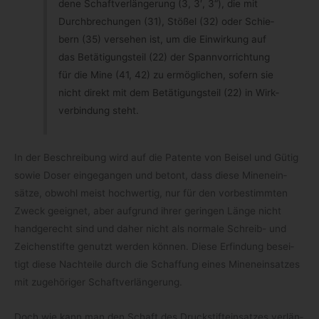
dene Schaft­ver­län­ge­rung (3, 3′, 3“), die mit
Durch­bre­chun­gen (31), Stö­ßel (32) oder Schie­
bern (35) ver­se­hen ist, um die Ein­wir­kung auf
das Betä­ti­gungs­teil (22) der Spann­vor­rich­tung
für die Mine (41, 42) zu ermög­li­chen, sofern sie
nicht direkt mit dem Betä­ti­gungs­teil (22) in Wirk­
ver­bin­dung steht.
In der Beschrei­bung wird auf die Patente von Bei­sel und Gütig
sowie Doser ein­ge­gan­gen und betont, dass diese Minen­ein­
sätze, obwohl meist hoch­wer­tig, nur für den vor­be­stimm­ten
Zweck geeig­net, aber auf­grund ihrer gerin­gen Länge nicht
hand­ge­recht sind und daher nicht als nor­male Schreib- und
Zei­chen­stifte genutzt wer­den kön­nen. Diese Erfin­dung besei­
tigt diese Nach­teile durch die Schaf­fung eines Minen­ein­sat­zes
mit zuge­hö­ri­ger Schaftverlängerung.
Doch wie kann man den Schaft des Druck­stift­ein­sat­zes ver­län­