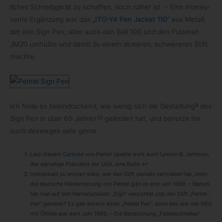
li­ches Schreib­ge­rät zu schaf­fen, noch näher ist. – Eine inter­es­
sante Ergän­zung war das
„ITO-​YA Pen Jacket 110“
aus Metall,
der den Sign Pen, aber auch den Ball 100 und den Pula­man
JM20 umhüllte und damit zu einem dicke­ren, schwe­re­ren Stift
machte.
9
Ich finde es beein­dru­ckend, wie wenig sich die Gestal­tung
des
10
Sign Pen in über 60 Jah­ren
geän­dert hat, und benutze ihn
auch des­we­gen sehr gerne.
Laut die­sem
Car­toon
von Pen­tel spielte wohl auch Lyn­don B. John­son,
der dama­lige Prä­si­dent der USA, eine Rolle.
↩
Inter­es­sant zu wis­sen wäre, wer den Stift damals ver­trie­ben hat, denn
die deut­sche Nie­der­las­sung von Pen­tel gibt es erst seit 1969. – Warum
hat man auf den Namens­zu­satz „Sign“ ver­zich­tet und den Stift „Pentel-​
Pen“ genannt? Es gab bereits einen „Pen­tel Pen“, doch das war der N50
mit Öltinte aus dem Jahr 1960. – Die Bezeich­nung „Faden­schrei­ber“