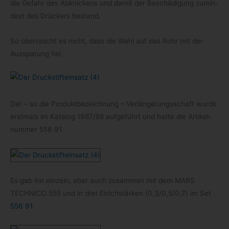
die Gefahr des Abkni­ckens und damit der Beschä­di­gung zumin­
dest des Drü­ckers bestand.
So über­rascht es nicht, dass die Wahl auf das Rohr mit der
Aus­spa­rung fiel.
Der – so die Pro­dukt­be­zeich­nung – Ver­län­ge­rungs­schaft wurde
erst­mals im Kata­log 1987/​88 auf­ge­führt und hatte die Arti­kel­
num­mer 556 91.
Es gab ihn ein­zeln, aber auch zusam­men mit dem MARS
TECHNICO 555 und in drei Strich­stär­ken (0,3/0,5/0,7) im Set
556 91
.