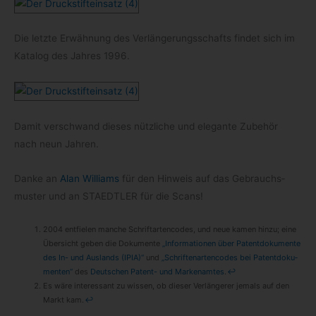
Die letzte Erwäh­nung des Ver­län­ge­rungs­schafts fin­det sich im
Kata­log des Jah­res 1996.
Damit ver­schwand die­ses nütz­li­che und ele­gante Zube­hör
nach neun Jahren.
Danke an
Alan Wil­liams
für den Hin­weis auf das Gebrauchs­
mus­ter und an STAEDTLER für die Scans!
2004 ent­fie­len man­che Schrift­ar­ten­codes, und neue kamen hinzu; eine
Über­sicht geben die Doku­mente
„Infor­ma­tio­nen über Patent­do­ku­mente
des In- und Aus­lands (IPIA)“
und
„Schrif­ten­ar­ten­codes bei Patent­do­ku­
men­ten“
des
Deut­schen Patent- und Mar­ken­am­tes
.
↩
Es wäre inter­es­sant zu wis­sen, ob die­ser Ver­län­ge­rer jemals auf den
Markt kam.
↩