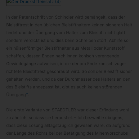
In der Patent­schrift von Schind­ler wird bemän­gelt, dass der
Blei­stift­rest in den übli­chen Blei­stift­hal­tern kei­nen siche­ren Halt
fin­det und der Über­gang vom Hal­ter zum Blei­stift nicht glatt,
son­dern ver­dickt ist und dies beim Schrei­ben stört. Abhilfe soll
ein hül­sen­för­mi­ger Blei­stift­hal­ter aus Metall oder Kunst­stoff
schaf­fen, des­sen Enden nach innen konisch ver­en­gende
Gewin­de­gänge auf­wei­sen, in die der am Ende konisch zuge­
rich­tete Blei­stift­rest geschraubt wird. So soll der Blei­stift sicher
gehal­ten wer­den, und da der Durch­mes­ser des Hal­ters an den
des Blei­stifts ange­passt ist, gibt es auch kei­nen stö­ren­den
2
Über­gang
.
Die erste Vari­ante von STAEDTLER war die­ser Erfin­dung wohl
zu ähn­lich, so dass sie her­aus­fiel. – Ich bezweifle übri­gens,
dass diese Lösung all­tags­taug­lich gewe­sen wäre, da auf­grund
der Länge des Rohrs bei der Betä­ti­gung des Minen­vor­schubs