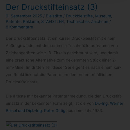
Der Druckstifteinsatz (3)
9. September 2025
/
Bleistifte
/
Druckbleistifte
,
Museum
,
Patente
,
Reklame
,
STAEDTLER
,
Technisches Zeichnen
/
8 Kommentare
Der Druck­stift­ein­satz ist ein kur­zer Druck­blei­stift mit einem
Außen­ge­winde, mit dem er in die Tusche­fül­ler­auf­nahme von
Zei­chen­ge­rä­ten wie z. B. Zir­keln geschraubt wird, und damit
eine prak­ti­sche Alter­na­tive zum geklemm­ten Stück einer 2-​
mm-​Mine. Im drit­ten Teil die­ser Serie geht es nach einem kur­
zen Rück­blick auf die Patente um den ers­ten erhält­li­chen
Druckstifteinsatz.
Die älteste mir bekannte Patent­an­mel­dung, die den Druck­stift­
ein­satz in der bekann­ten Form zeigt, ist die von
Dr.-Ing. Wer­ner
Bei­sel und Dipl.-Ing. Peter Gütig
aus dem Jahr 1983.