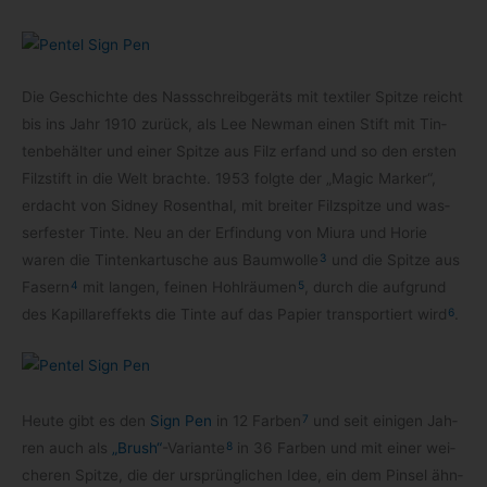
Die Geschichte des Nass­schreib­ge­räts mit tex­ti­ler Spitze reicht
bis ins Jahr 1910 zurück, als Lee New­man einen Stift mit Tin­
ten­be­häl­ter und einer Spitze aus Filz erfand und so den ers­ten
Filz­stift in die Welt brachte. 1953 folgte der „Magic Mar­ker“,
erdacht von Sid­ney Rosen­thal, mit brei­ter Filz­spitze und was­
ser­fes­ter Tinte. Neu an der Erfin­dung von Miura und Horie
3
waren die Tin­ten­kar­tu­sche aus Baum­wolle
und die Spitze aus
4
5
Fasern
mit lan­gen, fei­nen Hohl­räu­men
, durch die auf­grund
6
des Kapil­lar­ef­fekts die Tinte auf das Papier trans­por­tiert wird
.
7
Heute gibt es den
Sign Pen
in 12 Far­ben
und seit eini­gen Jah­
8
ren auch als
„Brush“
-Vari­ante
in 36 Far­ben und mit einer wei­
che­ren Spitze, die der ursprüng­li­chen Idee, ein dem Pin­sel ähn­