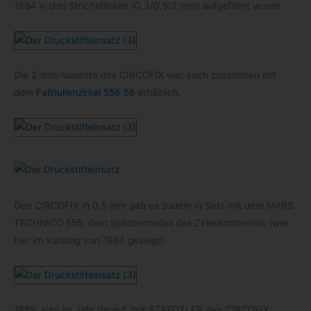
1984 in drei Strich­stär­ken (0,3/0,5/2 mm) auf­ge­führt wurde.
Die 2-​mm-​Variante des CIRCOFIX war auch zusam­men mit
dem
Fall­nul­len­zir­kel 556 58
erhältlich.
Den CIRCOFIX in 0,5 mm gab es zudem in Sets mit dem MARS
TECHNICO 555, dem Spit­zen­mo­dell des Zir­kel­sor­ti­ments (wie
hier im Kata­log von 1984 gezeigt).
1985, also im Jahr dar­auf, bot STAEDTLER den CIRCOFIX