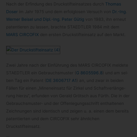
Nach der Erfin­dung des Druck­stift­ein­sat­zes durch
Tho­mas
Doser
im Jahr 1975 und dem erfolg­lo­sen Ver­such von
Dr.-Ing.
Wer­ner Bei­sel und Dipl.-Ing. Peter Gütig
von 1983, ihn erneut
paten­tie­ren zu las­sen, brachte STAEDTLER 1984 mit dem
MARS CIRCOFIX
den ers­ten Druck­stift­ein­satz auf den Markt.
Zwei Jahre nach der Ein­füh­rung des MARS CIRCOFIX mel­dete
STAEDTLER ein Gebrauchs­mus­ter (
G 8605596.8
) und am sel­
ben Tag ein Patent (
DE 3606717 A1
) an, und zwar in bei­den
Fäl­len für einen „Minen­ein­satz für Zir­kel und Schaft­ver­län­ge­
rung hierzu“, erfun­den von Gerald Grötsch aus Fürth. Die in der
Gebrauchsmuster- und der Offen­le­gungs­schrift ent­hal­te­nen
Zeich­nun­gen sind iden­tisch und zei­gen u. a. einen dem bereits
paten­tier­ten und dem CIRCOFIX sehr ähn­li­chen
Druckstifteinsatz.