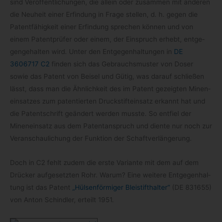
sind Ver­öf­fent­li­chun­gen, die allein oder zusam­men mit ande­ren
die Neu­heit einer Erfin­dung in Frage stel­len, d. h. gegen die
Patent­fä­hig­keit einer Erfin­dung spre­chen kön­nen und von
einem Patent­prü­fer oder einem, der Ein­spruch erhebt, ent­ge­
gen­ge­hal­ten wird. Unter den Ent­ge­gen­hal­tun­gen in
DE
3606717 C2
fin­den sich das Gebrauchs­mus­ter von Doser
sowie das Patent von Bei­sel und Gütig, was dar­auf schlie­ßen
lässt, dass man die Ähn­lich­keit des im Patent gezeig­ten Minen­
ein­sat­zes zum paten­tier­ten Druck­stift­ein­satz erkannt hat und
die Patent­schrift geän­dert wer­den musste. So ent­fiel der
Minen­ein­satz aus dem Patent­an­spruch und diente nur noch zur
Ver­an­schau­li­chung der Funk­tion der Schaftverlängerung.
Doch in C2 fehlt zudem die erste Vari­ante mit dem auf dem
Drü­cker auf­ge­setz­ten Rohr. Warum? Eine wei­tere Ent­ge­gen­hal­
tung ist das Patent
„Hül­sen­för­mi­ger Blei­stift­hal­ter“
(DE 831655)
von Anton Schind­ler, erteilt 1951.