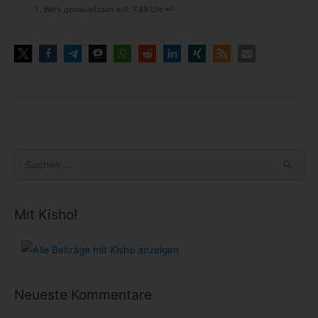
Wer’s genau wis­sen will: 7.48 Uhr.
↩
S
u
c
Mit Kisho!
h
e
n
n
Neueste Kommentare
a
c