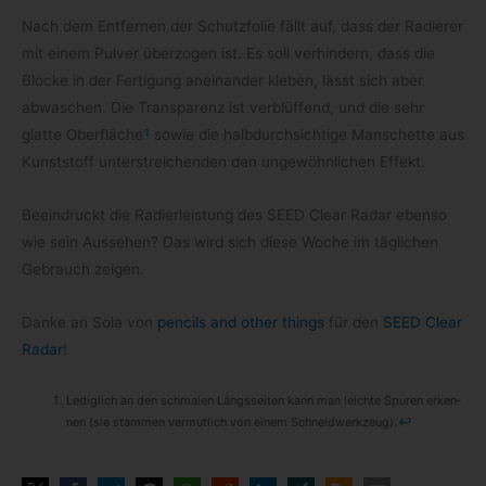
Nach dem Ent­fer­nen der Schutz­fo­lie fällt auf, dass der Radie­rer
mit einem Pul­ver über­zo­gen ist. Es soll ver­hin­dern, dass die
Blö­cke in der Fer­ti­gung anein­an­der kle­ben, lässt sich aber
abwa­schen. Die Trans­pa­renz ist ver­blüf­fend, und die sehr
1
glatte Ober­flä­che
sowie die halb­durch­sich­tige Man­schette aus
Kunst­stoff unter­strei­chen­den den unge­wöhn­li­chen Effekt.
Beein­druckt die Radier­leis­tung des SEED Clear Radar ebenso
wie sein Aus­se­hen? Das wird sich diese Woche im täg­li­chen
Gebrauch zeigen.
Danke an Sola von
pen­cils and other things
für den
SEED Clear
Radar
!
Ledig­lich an den schma­len Längs­sei­ten kann man leichte Spu­ren erken­
nen (sie stam­men ver­mut­lich von einem Schneid­werk­zeug).
↩