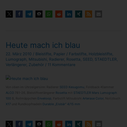
Heute mach ich blau
22. März 2010
/
Bleistifte
,
Papier
/
Farbstifte
,
Holzbleistifte
,
Lumograph
,
Mitsubishi
,
Radierer
,
Rosetta
,
SEED
,
STAEDTLER
,
Verlängerer
,
Zubehör
/
11 Kommentare
Von oben im Uhr­zei­ger­sinn: Radie­rer
SEED Kesugomu
, Foldback-​Klammer
ALCO
781-​26, Blei­stift­ver­län­ge­rer
Rosetta
mit
STAEDTLER Mars Lumo­graph
100
B, Roll­mäpp­chen
Enve­loop
, Farb­stift Mitsu­bi­shi
Arterase Color
, Notiz­buch
X17
und Rund­kopf­na­deln
Dura­ble „Eis­bär“ 4/​15 mm