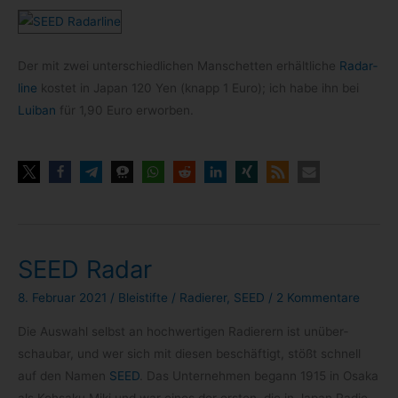
Der mit zwei unter­schied­li­chen Man­schet­ten erhält­li­che
Radar­
line
kos­tet in Japan 120 Yen (knapp 1 Euro); ich habe ihn bei
Lui­ban
für 1,90 Euro erworben.
SEED Radar
8. Februar 2021
/
Bleistifte
/
Radierer
,
SEED
/
2 Kommentare
Die Aus­wahl selbst an hoch­wer­ti­gen Radie­rern ist unüber­
schau­bar, und wer sich mit die­sen beschäf­tigt, stößt schnell
auf den Namen
SEED
. Das Unter­neh­men begann 1915 in Osaka