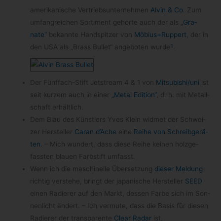
amerikanische Ver­triebs­un­ter­neh­men
Alvin & Co.
Zum
umfang­rei­chen Sor­ti­ment gehörte auch der als
„Gra­
nate“
bekannte Hand­spit­zer von
Möbius+Ruppert
, der in
1
den USA als „Brass Bul­let“ ange­bo­ten wurde
.
Der Fünffach-​Stift Jet­stream 4 & 1 von
Mitsubishi/​uni
ist
seit kur­zem auch in einer
„Metal Edi­tion“
, d. h. mit Metall­
schaft erhältlich.
Dem Blau des Künst­lers Yves Klein wid­met der Schwei­
zer Her­stel­ler
Caran d’Ache
eine
Reihe von Schreib­ge­rä­
ten
. – Mich wun­dert, dass diese Reihe kei­nen holz­ge­
fass­ten blauen Farb­stift umfasst.
Wenn ich die maschi­nelle Über­set­zung
die­ser Mel­dung
rich­tig ver­stehe, bringt der japa­ni­sche Her­stel­ler
SEED
einen Radie­rer auf den Markt, des­sen Farbe sich im Son­
nen­licht ändert. – Ich ver­mute, dass die Basis für die­sen
Radie­rer der trans­pa­rente
Clear Radar
ist.