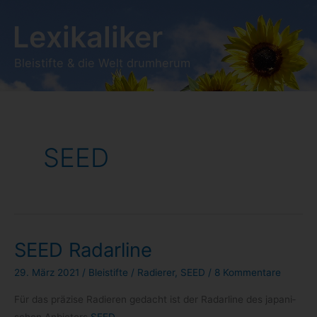
Zum
Lexikaliker
Inhalt
springen
Bleistifte & die Welt drumherum
SEED
SEED Radarline
29. März 2021
/
Bleistifte
/
Radierer
,
SEED
/
8 Kommentare
Für das prä­zise Radie­ren gedacht ist der Radar­line des japa­ni­