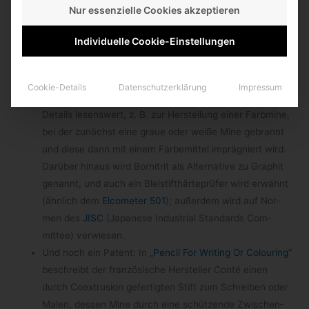
Nur essenzielle Cookies akzeptieren
150 Yen (etwa 0,90 bzw. 1,30 Euro). – Danke an Sola
von
pen­cils and other things
für den Hinweis!
Individuelle Cookie-Einstellungen
Das Patent
„Pen­cil Lead“
von Mitsu­bi­shi beschreibt die
Ver­bes­se­rung der Bruchfestig­keit von Blei­stift­mi­nen
durch eine 5 µ dünne Kunstharz-​Beschichtung. Die
Cookie-Details
Datenschutzerklärung
Impressum
Patent­schrift ist auch wegen ande­rer bemer­kens­wer­ter
Details lesens­wert, z. B. zur Her­stel­lung einer Farb­mine,
bei der zunächst eine graue oder weiße Mine gebrannt
und diese dann mit einem Fär­be­mit­tel imprä­gniert wird.
Dar­über hin­aus wird Bor­ni­trit als Alter­na­tive zu Gra­phit
genannt, und auch ein Blei­stift­här­te­prü­fer wird erwähnt
(ähn­lich dem
Elco­meter 501
); außer­dem wird auf Nor­
men des
JISC
(Japa­nese Indus­trial Stan­dards Com­
mittee) verwiesen.
Und noch ein Patent: In
„Pen­cil For Wri­ting Or Colou­ring“
beschreibt der fran­zö­si­sche Her­stel­ler Conté einen
durch Coex­tru­sion gefer­tig­ten Stift zum Schrei­ben oder
Malen, des­sen Mine durch eine schüt­zende Zwi­schen­