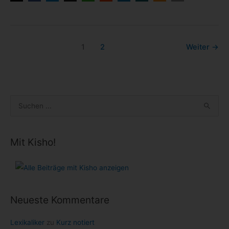
1
2
Weiter
→
S
u
c
Mit Kisho!
h
e
n
n
Neueste Kommentare
a
c
Lexikaliker
zu
Kurz notiert
h