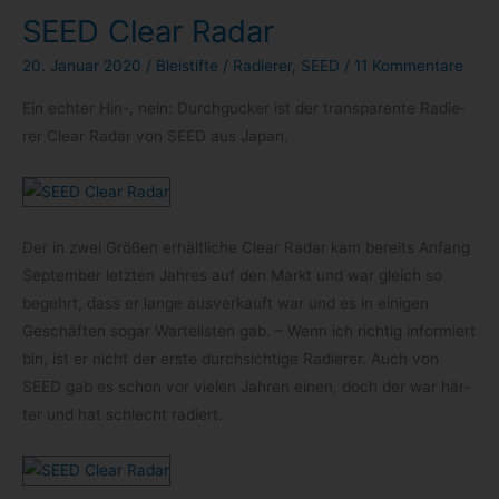
SEED Clear Radar
20. Januar 2020
/
Bleistifte
/
Radierer
,
SEED
/
11 Kommentare
Ein ech­ter Hin-, nein: Durch­gu­cker ist der trans­pa­rente Radie­
rer Clear Radar von SEED aus Japan.
Der in zwei Grö­ßen erhält­li­che Clear Radar kam bereits Anfang
Sep­tem­ber letz­ten Jah­res auf den Markt und war gleich so
begehrt, dass er lange aus­ver­kauft war und es in eini­gen
Geschäf­ten sogar War­te­lis­ten gab. – Wenn ich rich­tig infor­miert
bin, ist er nicht der erste durch­sich­tige Radie­rer. Auch von
SEED gab es schon vor vie­len Jah­ren einen, doch der war här­
ter und hat schlecht radiert.