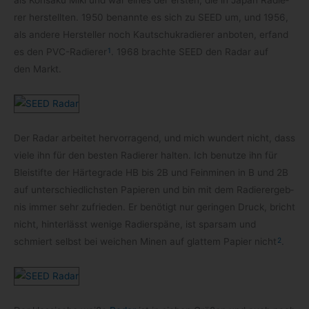
als Kohs­aku Miki und war eines der ers­ten, die in Japan Radie­
rer her­stell­ten. 1950 benannte es sich zu SEED um, und 1956,
als andere Her­stel­ler noch Kau­tschuk­ra­die­rer anbo­ten, erfand
1
es den PVC-​Radierer
. 1968 brachte SEED den Radar auf
den Markt.
Der Radar arbei­tet her­vor­ra­gend, und mich wun­dert nicht, dass
viele ihn für den bes­ten Radie­rer hal­ten. Ich benutze ihn für
Blei­stifte der Här­te­grade HB bis 2B und Fein­mi­nen in B und 2B
auf unter­schied­lichs­ten Papie­ren und bin mit dem Radier­er­geb­
nis immer sehr zufrie­den. Er benö­tigt nur gerin­gen Druck, bricht
nicht, hin­ter­lässt wenige Radier­späne, ist spar­sam und
2
schmiert selbst bei wei­chen Minen auf glat­tem Papier nicht
.