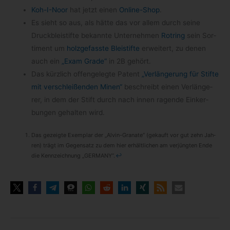
Koh-​I-​Noor
hat jetzt einen
Online-​Shop
.
Es sieht so aus, als hätte das vor allem durch seine
Druck­blei­stifte bekannte Unter­neh­men
Rot­ring
sein Sor­
ti­ment um
holz­ge­fasste Blei­stifte
erwei­tert, zu denen
auch ein
„Exam Grade“
in 2B gehört.
Das kürz­lich offen­ge­legte Patent
„Ver­län­ge­rung für Stifte
mit ver­schlei­ßen­den Minen“
beschreibt einen Ver­län­ge­
rer, in dem der Stift durch nach innen ragende Ein­ker­
bun­gen gehal­ten wird.
Das gezeigte Exem­plar der „Alvin-​Granate“ (gekauft vor gut zehn Jah­
ren) trägt im Gegen­satz zu dem hier erhält­li­chen am ver­jüng­ten Ende
die Kenn­zeich­nung „GERMANY“.
↩