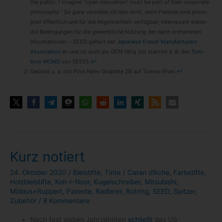
the public. I ima­gine “open inno­va­tion” must be part of their cor­po­rate
phi­lo­so­phy.“ So ganz ver­stehe ich das nicht, denn Patente sind prin­zi­
pi­ell öffent­lich und für die All­ge­mein­heit ver­füg­bar; inter­es­sant wären
die Bedin­gun­gen für die gewerb­li­che Nut­zung der darin ent­hal­te­nen
Infor­ma­tio­nen. – SEED gehört der
Japa­nese Era­ser Manu­fac­tu­r­ers
Asso­cia­tion
an und ist auch als OEM tätig (so stammt z. B. der
Tom­
bow MONO
von SEED).
↩
Ges­test u. a. mit Pilot Neox Gra­phite 2B auf Tomoe River.
↩
Kurz notiert
24. Oktober 2020
/
Bleistifte
,
Tinte
/
Caran d’Ache
,
Farbstifte
,
Holzbleistifte
,
Koh-I-Noor
,
Kugelschreiber
,
Mitsubishi
,
Möbius+Ruppert
,
Patente
,
Radierer
,
Rotring
,
SEED
,
Spitzer
,
Zubehör
/
8 Kommentare
Nach fast sie­ben Jahr­zehn­ten
schließt
das US-​