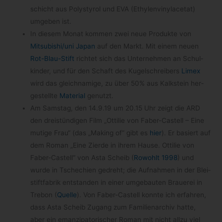
schicht aus Poly­sty­rol und EVA (Ethylen­vinylacetat)
umge­ben ist.
In die­sem Monat kom­men zwei neue Pro­dukte von
Mitsubishi/​uni Japan
auf den Markt. Mit einem neuen
Rot-​Blau-​Stift
rich­tet sich das Unter­neh­men an Schul­
kin­der, und für den Schaft des Kugel­schrei­bers
Limex
wird das gleich­na­mige, zu über 50% aus Kalk­stein her­
gestellte
Mate­rial
genutzt.
Am Sams­tag, den 14.9.19 um 20.15 Uhr zeigt die ARD
den drei­stün­di­gen Film „Otti­lie von Faber-​Castell – Eine
mutige Frau“ (das „Making of“ gibt es
hier
). Er basiert auf
dem Roman „Eine Zierde in ihrem Hause. Otti­lie von
Faber-​Castell“ von Asta Scheib (
Rowohlt 1998
) und
wurde in Tsche­chien gedreht; die Auf­nah­men in der Blei­
stift­fa­brik entstan­den in einer umge­bau­ten Braue­rei in
Tre­bon (
Quelle
). Von Faber-​Castell konnte ich erfah­ren,
dass Asta Scheib Zugang zum Fami­li­en­ar­chiv hatte,
aber ein eman­zi­pa­to­ri­scher Roman mit nicht allzu viel