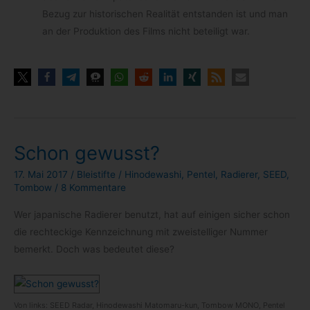
Bezug zur his­to­ri­schen Rea­li­tät ent­stan­den ist und man
an der Pro­duk­tion des Films nicht betei­ligt war.
Schon gewusst?
17. Mai 2017
/
Bleistifte
/
Hinodewashi
,
Pentel
,
Radierer
,
SEED
,
Tombow
/
8 Kommentare
Wer japa­ni­sche Radie­rer benutzt, hat auf eini­gen sicher schon
die recht­eckige Kenn­zeich­nung mit zwei­stel­li­ger Num­mer
bemerkt. Doch was bedeu­tet diese?
Von links: SEED Radar, Hinode­wa­shi Matomaru-​kun, Tom­bow MONO, Pen­tel