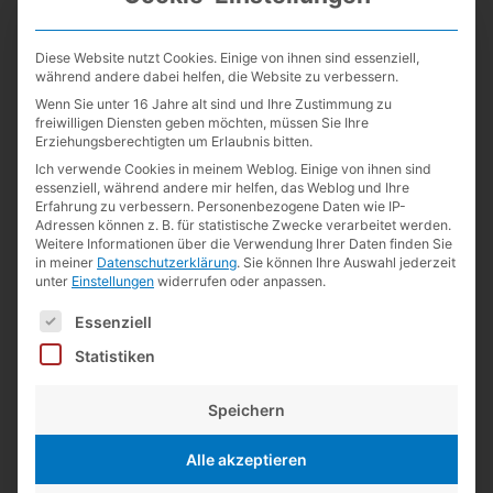
1
paar schwarze Radie­rer
– sonst ist hier nichts los.
Diese Website nutzt Cookies. Einige von ihnen sind essenziell,
Außer den gezeig­ten hatte ich noch den Faber-​Castell Dust Free (den
während andere dabei helfen, die Website zu verbessern.
ich lei­der nicht mehr fin­den kann) und den KUM Cor­rec Stick (der nach
Wenn Sie unter 16 Jahre alt sind und Ihre Zustimmung zu
dem ers­ten Gebrauch in den Müll­ei­mer kam).
↩
freiwilligen Diensten geben möchten, müssen Sie Ihre
Erziehungsberechtigten um Erlaubnis bitten.
Ich verwende Cookies in meinem Weblog. Einige von ihnen sind
essenziell, während andere mir helfen, das Weblog und Ihre
Erfahrung zu verbessern.
Personenbezogene Daten wie IP-
Adressen können z. B. für statistische Zwecke verarbeitet werden.
Weitere Informationen über die Verwendung Ihrer Daten finden Sie
in meiner
Datenschutzerklärung
.
Sie können Ihre Auswahl jederzeit
unter
Einstellungen
widerrufen oder anpassen.
Kurz notiert
Es folgt eine Liste der Service-Gruppen, für die eine Einwilligun
Essenziell
5. September 2019
/
Bleistifte
,
Kultur
,
Technik
/
BIC
,
Faber-
Statistiken
Castell
,
Herstellung
,
Mitsubishi
,
Patente
,
Radierer
,
Rot-Blau-
Stifte
,
SEED
/
4 Kommentare
Speichern
Vom japa­ni­schen Her­stel­ler
SEED
gibt es jetzt einen
trans­pa­ren­ten Radie­rer. Der block­förmige
SEED Clear
Alle akzeptieren
Radar
ist in zwei Grö­ßen erhält­lich und kos­tet 100 bzw.