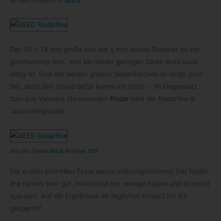
schen Anbie­ters
SEED
.
Der 20 × 74 mm große und nur 5 mm dünne Radie­rer ist ver­
gleichs­weise fest, was bei die­ser gerin­gen Dicke wohl auch
nötig ist. Eine der bei­den gro­ßen Sei­ten­flä­chen ist längs gerif­
felt, doch den Grund dafür kenne ich nicht. – Im Gegen­satz
zum aus Viet­nam stam­men­den
Radar
wird der Radar­line in
Japan hergestellt.
Mit dem
Pen­tel Black Poly­mer 999
Die ers­ten schnel­len Tests waren viel­ver­spre­chend: Der Radar­
line radiert sehr gut, hin­ter­lässt nur wenige Späne und ist recht
spar­sam. Auf die Ergeb­nisse im täg­li­chen Ein­satz bin ich
gespannt!