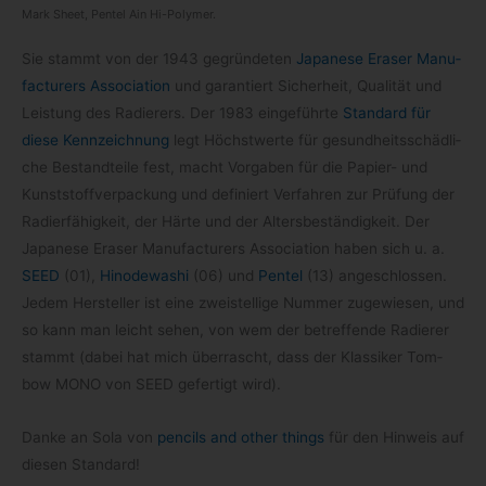
Mark Sheet, Pen­tel Ain Hi-Polymer.
Sie stammt von der 1943 gegrün­de­ten
Japa­nese Era­ser Manu­
fac­tu­r­ers Asso­cia­tion
und garan­tiert Sicher­heit, Qua­li­tät und
Leis­tung des Radie­rers. Der 1983 ein­ge­führte
Stan­dard für
diese Kenn­zeich­nung
legt Höchst­werte für gesund­heits­schäd­li­
che Bestand­teile fest, macht Vor­ga­ben für die Papier- und
Kunst­stoff­ver­pa­ckung und defi­niert Ver­fah­ren zur Prü­fung der
Radier­fä­hig­keit, der Härte und der Alters­be­stän­dig­keit. Der
Japa­nese Era­ser Manu­fac­tu­r­ers Asso­cia­tion haben sich u. a.
SEED
(01),
Hinode­wa­shi
(06) und
Pen­tel
(13) ange­schlos­sen.
Jedem Her­stel­ler ist eine zwei­stel­lige Num­mer zuge­wie­sen, und
so kann man leicht sehen, von wem der betref­fende Radie­rer
stammt (dabei hat mich über­rascht, dass der Klas­si­ker Tom­
bow MONO von SEED gefer­tigt wird).
Danke an Sola von
pen­cils and other things
für den Hin­weis auf
die­sen Standard!