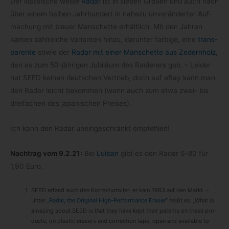
Der klas­si­sche weiße
Radar
ist in sie­ben Grö­ßen und auch nach
über einem hal­ben Jahr­hun­dert in nahezu unver­än­der­ter Auf­
ma­chung mit blauer Man­schette erhält­lich. Mit den Jah­ren
kamen zahl­rei­che Vari­an­ten hinzu, dar­un­ter far­bige, eine
trans­
pa­rente
sowie der
Radar mit einer Man­schette aus Zedern­holz
,
den es zum 50-​jährigen Jubi­läum des Radie­rers gab. – Lei­der
hat SEED kei­nen deut­schen Ver­trieb, doch auf eBay kann man
den Radar leicht bekom­men (wenn auch zum etwa zwei- bis
drei­fa­chen des japa­ni­schen Preises).
Ich kann den Radar unein­ge­schränkt empfehlen!
Nach­trag vom 9.2.21:
Bei
Lui­ban
gibt es den Radar S-​80 für
1,90 Euro.
SEED erfand auch den Kor­rek­tur­rol­ler; er kam 1983 auf den Markt. –
Unter
„Radar, the Ori­gi­nal High-​Performance Era­ser“
heißt es: „What is
ama­zing about SEED is that they have kept their patents on these pro­
ducts, on pla­s­tic era­sers and cor­rec­tion tape, open and available to